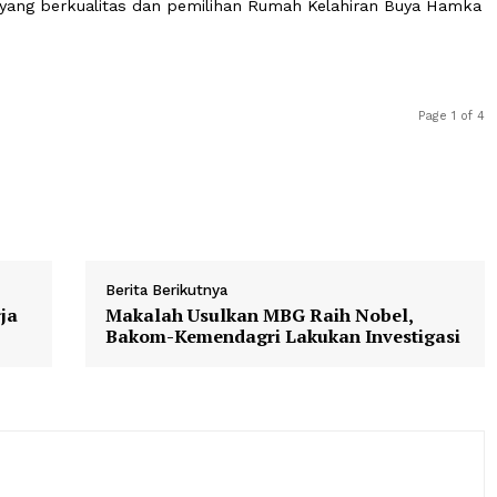
lasannya bahwa rombongan disambut oleh Tari Pasamba
dilaksanakan.
waslu Agam Suhendra, sampaikan bahwa peserta Pemilu
emilu yang berkualitas dan pemilihan Rumah Kelahiran 
Berita Berikutnya