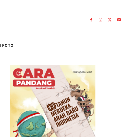
IAL
GALERI FOTO
n
amka
0