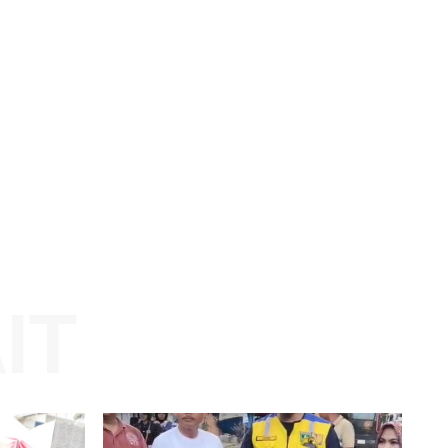
l,
stigasi
Website: