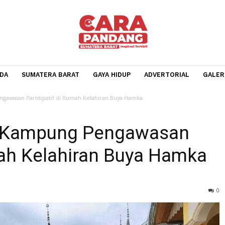
BERANDA
SUMATERA BARAT
GAYA HIDUP
ADVERTOR
pung Pengawasan Partisipatif di Rumah Kelahiran Buya Hamka
rasi Kampung Pengawasa
 Rumah Kelahiran Buya H