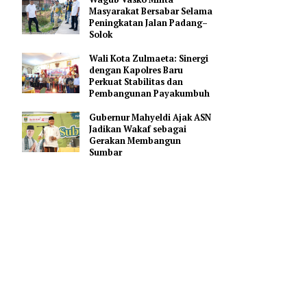
Elzadaswarman: Rakor
KKMA Jadi Momentum
Perkuat Mutu Pendidikan
Madrasah di Sumbar
Wagub Vasko Minta
Masyarakat Bersabar Selama
Peningkatan Jalan Padang–
m gaungan
Solok
asan
awasi
Wali Kota Zulmaeta: Sinergi
dengan Kapolres Baru
Perkuat Stabilitas dan
Pembangunan Payakumbuh
Gubernur Mahyeldi Ajak ASN
Jadikan Wakaf sebagai
Gerakan Membangun
Sumbar
Pencegahan,
wakili
holder
ekretariat