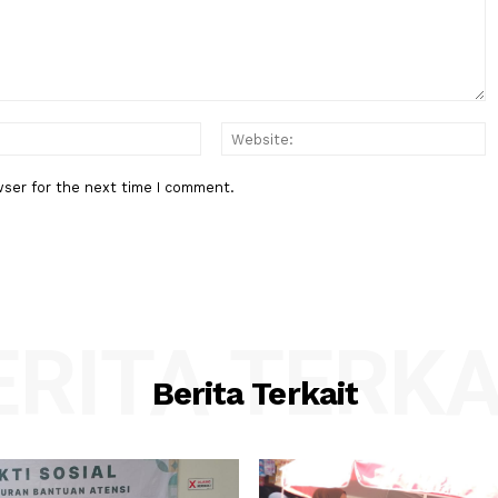
n Kerja
Makalah Usulkan MBG Raih Nobe
Bakom-Kemendagri Lakukan Inve
:*
Email:*
his browser for the next time I comment.