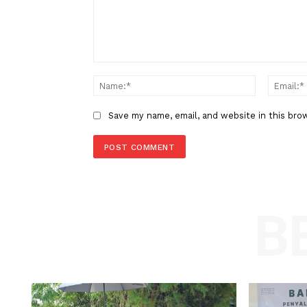
Imbas Pelanggaran Keselamata
Pabrik Baterai GM Didenda
LEAVE A REPLY
Comment:
Name
Save my name, email, and website in t