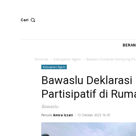
Cari
Beranda
Kabupaten Agam
Bawaslu Deklarasi Kam
Kabupaten Agam
Bawaslu Dekla
Partisipatif di
Bawaslu
Penulis
Amira Izzati
-
13 Oktober 2023 16:47