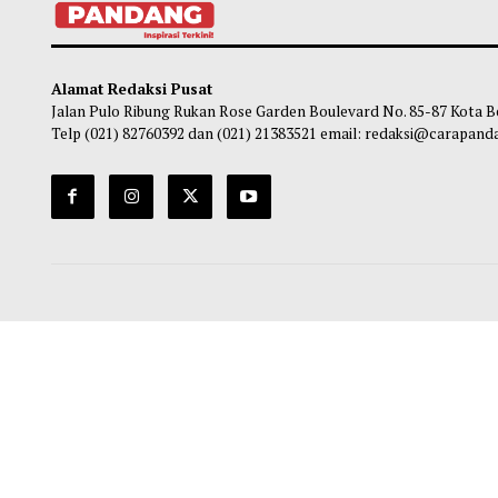
Bupati Agam Serahkan Usulan Rp858,98
ATEN
Miliar ke Menteri PU, Minta Perbaikan
Sosia
Jalan Manggopoh–Padang Lua
bagi
Diprioritaskan
Ma
Maliq
-
01 Agustus 2026 09:00
Alamat Redaksi Pusat
Jalan Pulo Ribung Rukan Rose Garden Boulevard No. 85-87
Telp (021) 82760392 dan (021) 21383521 email: redaksi@