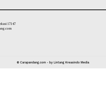
SI Kemensos Perkuat Perlindungan
Dinsos Agam Per
l, Pemkab Agam Hadirkan Harapan
548 Keluarga Cal
 Kelompok Rentan
Menuju Kemandir
liq
-
09 Juli 2026 21:19
Maliq
-
24 Juni 2
 Kota Bekasi 17147
carapandang.com