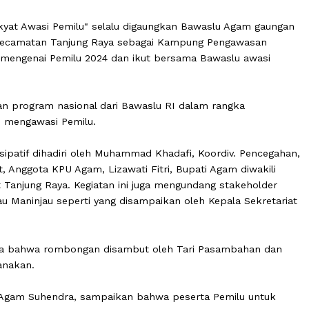
ma Rakyat Awasi Pemilu" selalu digaungkan Bawaslu Aga
 Batang, Kecamatan Tanjung Raya sebagai Kampung Pengaw
haman mengenai Pemilu 2024 dan ikut bersama Bawaslu 
rupakan program nasional dari Bawaslu RI dalam rangka
 dalam mengawasi Pemilu.
Partisipatif dihadiri oleh Muhammad Khadafi, Koordiv. 
arat, Anggota KPU Agam, Lizawati Fitri, Bupati Agam di
amat Tanjung Raya. Kegiatan ini juga mengundang stake
a Danau Maninjau seperti yang disampaikan oleh Kepala S