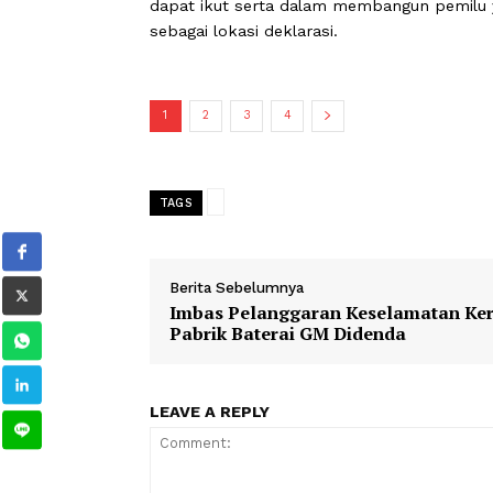
Agam Yuli Zamra.
Selanjut ia juga menambahkan penje
Tambua Tansa sebelum acara utama 
Setelah acara penyambutan Ketua Ba
dapat ikut serta dalam membangun p
sebagai lokasi deklarasi.
1
2
3
4
TAGS
Berita Sebelumnya