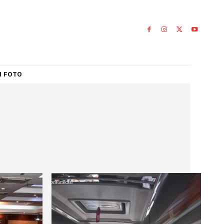
IAL
GALERI FOTO
am
AM