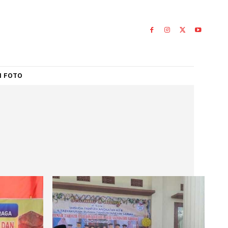
IAL
GALERI FOTO
am
AM