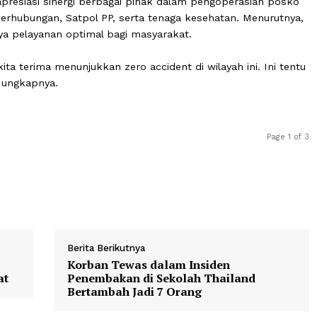
h menginstruksikan dinas terkait untuk segera melaku
ang berpotensi membahayakan, guna meminimalkan risiko 
 mengapresiasi sinergi berbagai pihak dalam pengoperas
 Dinas Perhubungan, Satpol PP, serta tenaga kesehatan. M
rciptanya pelayanan optimal bagi masyarakat.
n yang kita terima menunjukkan zero accident di wilayah ini
pihak,” ungkapnya.