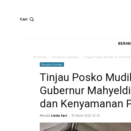
Cari
Beranda
Pemprov Sumbar
Tinjau Posko Mudik 
Pemprov Sumbar
Tinjau Posko Mu
Gubernur Mahye
dan Kenyamana
Penulis
Linda Sari
-
18 Maret 2026 20:35