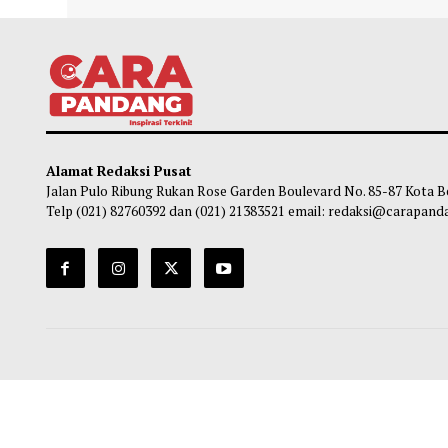
Gubernur Mahyeldi Raih Penghargaan
Pasca
Kartika Pamong Praja Madya dari IPDN
Mulai
Kuran
Maliq
-
05 Agustus 2026 22:44
Ma