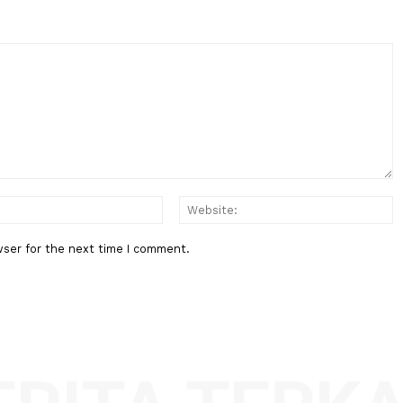
Berita Berikutnya
unda
Korban Tewas dalam Insiden
h Tepat
Penembakan di Sekolah Thailan
Bertambah Jadi 7 Orang