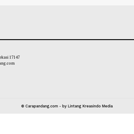
 Ditinjau Gubernur, Tiga Alat Berat
Mahyeldi Ajak Ke
 Normalisasi Sungai di Lokasi Banjir
Sertifikasi Halal
ji
Ekosistem Halal 
liq
-
05 Agustus 2026 11:22
Maliq
-
04 Agustu