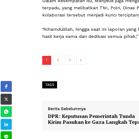
Ia menyebutkan, Pemprov Sumbar tela
penanganan pada titik-titik jalan y
selama arus mudik.
Dalam kesempatan itu, Mahyeldi juga
terpadu, yang melibatkan TNI, Polri,
kolaborasi tersebut menjadi kunci te
“Alhamdulillah, hingga saat ini lapora
hasil kerja sama dan dedikasi semua 
1
2
3