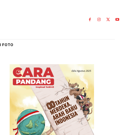
IAL
GALERI FOTO
 Pemudik
an
0