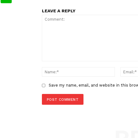
TAGS
Berita Sebelumnya
DPR: Keputusan Pemerintah T
Kirim Pasukan ke Gaza Langka
LEAVE A REPLY
Comment: