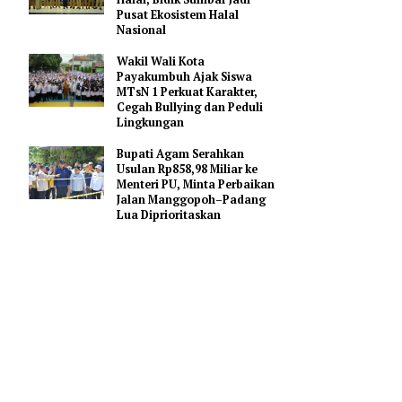
Gerakan Membangun
Sumbar
Mahyeldi Ajak Kepala
Daerah Percepat Sertifikasi
Halal, Bidik Sumbar Jadi
Pusat Ekosistem Halal
Nasional
u langsung
Wakil Wali Kota
). Dalam
Payakumbuh Ajak Siswa
MTsN 1 Perkuat Karakter,
adi
Cegah Bullying dan Peduli
Lingkungan
Bupati Agam Serahkan
res
Usulan Rp858,98 Miliar ke
aan,
Menteri PU, Minta Perbaikan
Jalan Manggopoh–Padang
Lua Diprioritaskan
ti dan
 jalan lama