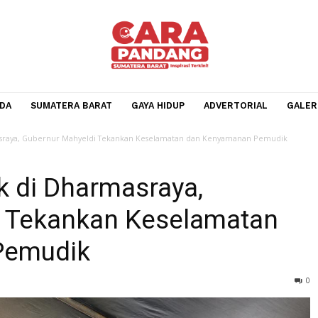
BERANDA
SUMATERA BARAT
GAYA HIDUP
ADVERTOR
di Dharmasraya, Gubernur Mahyeldi Tekankan Keselamatan dan Kenyamanan
dik di Dharmasraya,
ldi Tekankan Keselamat
n Pemudik