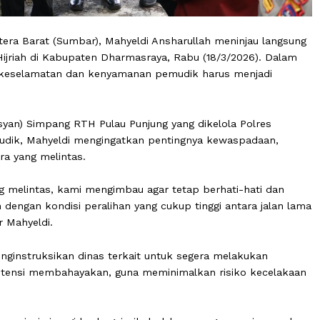
Sumatera Barat (Sumbar), Mahyeldi Ansharullah meninja
1447 Hijriah di Kabupaten Dharmasraya, Rabu (18/3/2026
gaskan keselamatan dan kenyamanan pemudik harus menj
an (Posyan) Simpang RTH Pulau Punjung yang dikelola Pol
n pemudik, Mahyeldi mengingatkan pentingnya kewaspad
gendara yang melintas.
t yang melintas, kami mengimbau agar tetap berhati-ha
 jalan dengan kondisi peralihan yang cukup tinggi antara
,” ujar Mahyeldi.