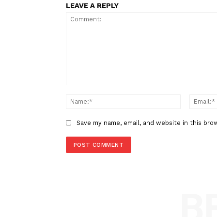
Berita Sebelumnya
Bupati Saipul Resmikan Kantor
Omayuwa di Kecamatan Randa
LEAVE A REPLY
Comment:
Name