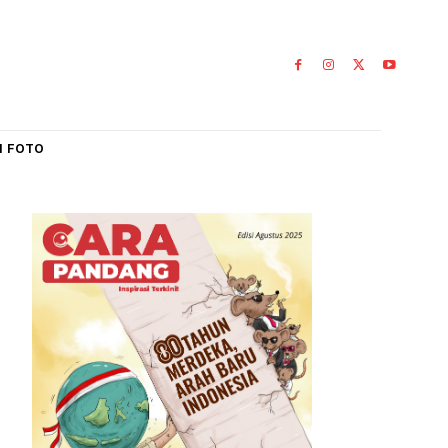
IAL
GALERI FOTO
arakat
0