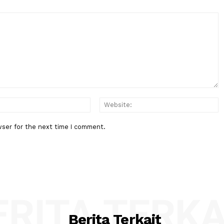
Berita Berikutnya
 Desa
BPK Ingatkan Pemeriksaan Lapo
ngan
Keuangan Negara Bukan Hanya
Hasilkan Opini, Tapi....
:*
Email:*