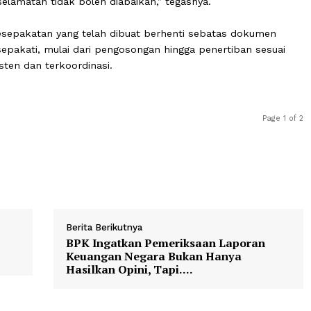
cara tertanggal 22 Juli 2025, telah disepakati pengosong
ang terjadi di akhir tahun lalu, menurutnya, semakin m
diantisipasi secara serius.
di dan sebagian bangunan di kawasan ini terdampak. Ini
k keselamatan tidak boleh diabaikan,” tegasnya.
ngin kesepakatan yang telah dibuat berhenti sebatas d
elah disepakati, mulai dari pengosongan hingga penertiba
 konsisten dan terkoordinasi.