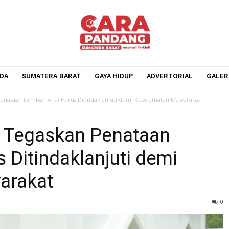
BERANDA
SUMATERA BARAT
GAYA HIDUP
ADVERTOR
askan Penataan Lembah Anai Harus Ditindaklanjuti demi Keselamatan Masy
ar Tegaskan Penataan
us Ditindaklanjuti demi
syarakat