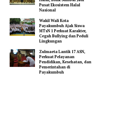
Gerakan Membangun
Sumbar
Mahyeldi Ajak Kepala
Daerah Percepat Sertifikasi
Halal, Bidik Sumbar Jadi
Pusat Ekosistem Halal
Nasional
rry
Wakil Wali Kota
nai benar-
Payakumbuh Ajak Siswa
MTsN 1 Perkuat Karakter,
tahun 2025
Cegah Bullying dan Peduli
Lingkungan
Zulmaeta Lantik 17 ASN,
mbah Anai,
Perkuat Pelayanan
pat dan
Pendidikan, Kesehatan, dan
Pemerintahan di
Payakumbuh
dari