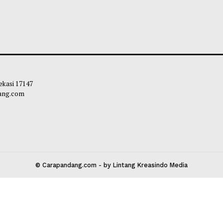
 Ditinjau Gubernur, Tiga Alat Berat
Mahyeldi Ajak Ke
 Normalisasi Sungai di Lokasi Banjir
Sertifikasi Halal
ji
Ekosistem Halal 
liq
-
05 Agustus 2026 11:22
Maliq
-
04 Agustu