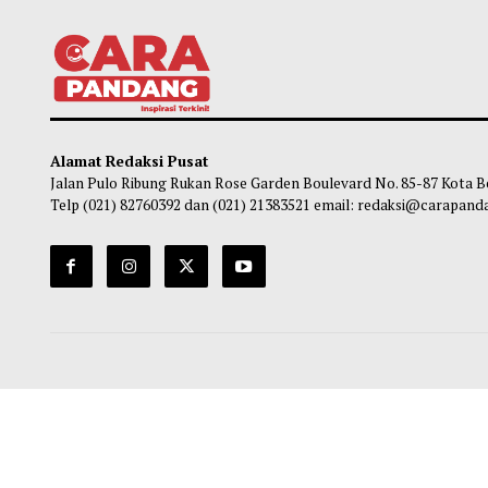
Gubernur Mahyeldi Raih Penghargaan
Pasca
Kartika Pamong Praja Madya dari IPDN
Mulai
Kuran
Maliq
-
05 Agustus 2026 22:44
Ma