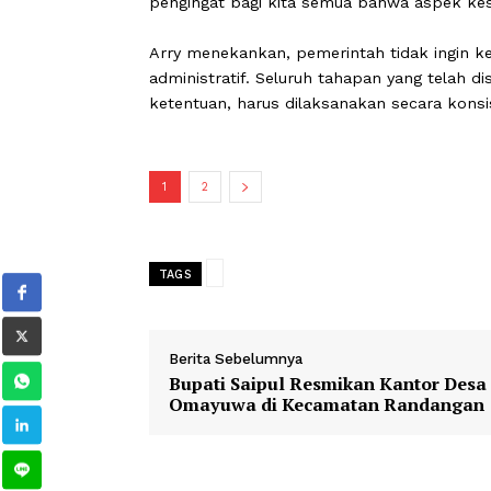
Ia menjelaskan, berdasarkan berita a
yang masuk kategori rawan. Bencana y
bahwa risiko tersebut nyata dan harus 
“Faktanya, bencana benar-benar terja
pengingat bagi kita semua bahwa aspe
Arry menekankan, pemerintah tidak i
administratif. Seluruh tahapan yang t
ketentuan, harus dilaksanakan secara
1
2
TAGS