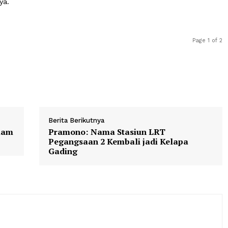
yang tidak hanya diisi oleh jamaah lanjut usia, tetapi ju
nak-anak.
ang tua yang ke masjid. Anak muda dan anak-anak juga ba
 katanya.
Berita Berikutnya
an dalam
Pramono: Nama Stasiun LRT