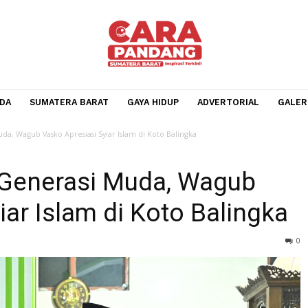
BERANDA
SUMATERA BARAT
GAYA HIDUP
ADVERTOR
erasi Muda, Wagub Vasko Apresiasi Syiar Islam di Koto Balingka
leh Generasi Muda, Wagu
Syiar Islam di Koto Bali