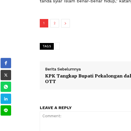
Ia juga mengaku bangga melihat masjid 
diramaikan oleh generasi muda dan a
“Saya bangga, di sini bukan hanya or
tanda syiar Islam benar-benar hidup,”
1
2
TAGS
Berita Sebelumnya
KPK Tangkap Bupati Pekalong