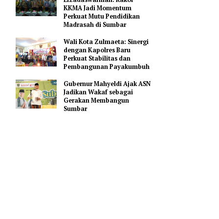
Masyarakat Bersabar Selama
Peningkatan Jalan Padang–
Solok
Wakil Wali Kota
Elzadaswarman: Rakor
ngi Masjid
KKMA Jadi Momentum
Perkuat Mutu Pendidikan
ungan
Madrasah di Sumbar
Wali Kota Zulmaeta: Sinergi
dengan Kapolres Baru
dan
Perkuat Stabilitas dan
 warga
Pembangunan Payakumbuh
Gubernur Mahyeldi Ajak ASN
Jadikan Wakaf sebagai
biasa,
Gerakan Membangun
Sumbar
ak
rtisipasi