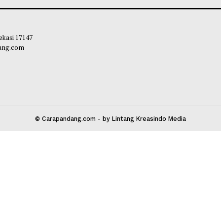
 Ditinjau Gubernur, Tiga Alat Berat
Mahyeldi Ajak Ke
 Normalisasi Sungai di Lokasi Banjir
Sertifikasi Halal
ji
Ekosistem Halal 
liq
-
05 Agustus 2026 11:22
Maliq
-
04 Agustu
 Kota Bekasi 17147
carapandang.com