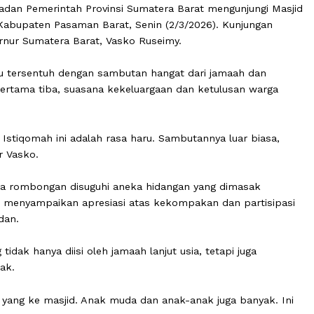
i Ramadan Pemerintah Provinsi Sumatera Barat mengunju
ngka, Kabupaten Pasaman Barat, Senin (2/3/2026). Kunj
l Gubernur Sumatera Barat, Vasko Ruseimy.
ngaku tersentuh dengan sambutan hangat dari jamaah 
ejak pertama tiba, suasana kekeluargaan dan ketulusan
 Raya Istiqomah ini adalah rasa haru. Sambutannya luar 
t,” ujar Vasko.
 ketika rombongan disuguhi aneka hidangan yang dimas
ub pun menyampaikan apresiasi atas kekompakan dan pa
 Ramadan.