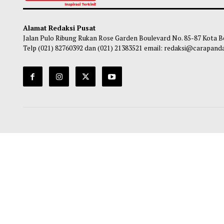
Gubernur Mahyeldi Raih Penghargaan
Pasca
Kartika Pamong Praja Madya dari IPDN
Mulai
Kuran
Maliq
-
05 Agustus 2026 22:44
Ma
Alamat Redaksi Pusat
Jalan Pulo Ribung Rukan Rose Garden Boulevard No. 85-87
Telp (021) 82760392 dan (021) 21383521 email: redaksi@