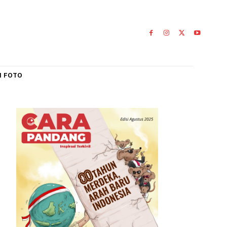
IAL
GALERI FOTO
b
ngka
0