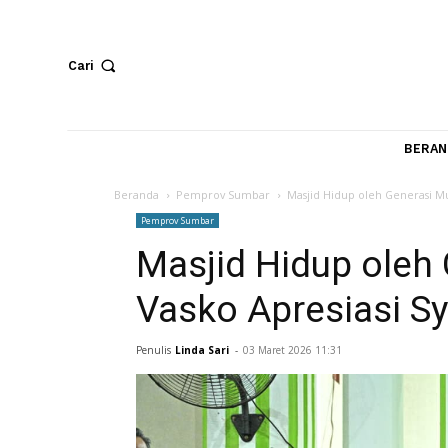
Cari
Beranda
Pemprov Sumbar
Masjid Hidup oleh Gen
Pemprov Sumbar
Masjid Hidup o
Vasko Apresiasi 
Penulis
Linda Sari
-
03 Maret 2026 11:31