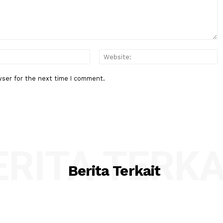
SD
NU: Harus Mampu Lakukan Al-Is
wal Ishlah
:*
Email:*
his browser for the next time I comment.