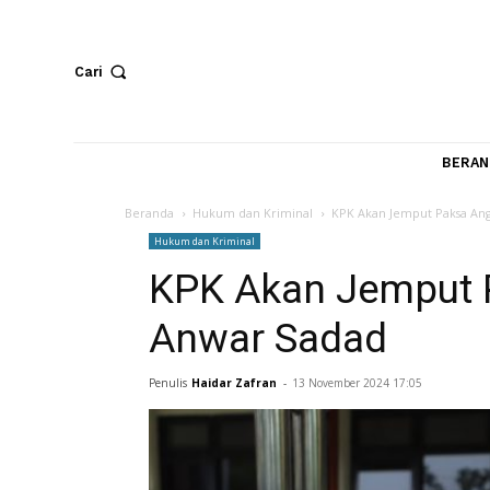
Cari
Beranda
Hukum dan Kriminal
KPK Akan Jemput 
Hukum dan Kriminal
KPK Akan Jemp
Anwar Sadad
Penulis
Haidar Zafran
-
13 November 2024 17:05