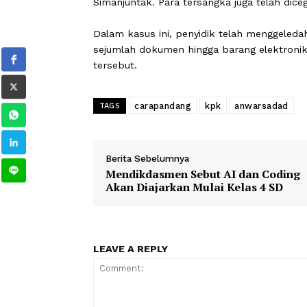
KPK tengah mengusut dugaan suap da
anggaran 2019-2022. Lembaga antiras
Ini merupakan pengembangan kasus y
Simanjuntak. Para tersangka juga tela
Dalam kasus ini, penyidik telah meng
sejumlah dokumen hingga barang elekt
tersebut.
carapandang
kpk
anwarsa
TAGS
Berita Sebelumnya
Mendikdasmen Sebut AI dan Co