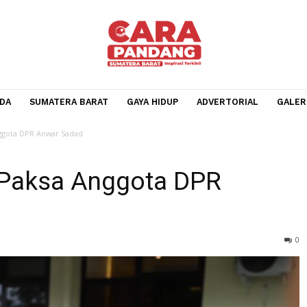
BERANDA
SUMATERA BARAT
GAYA HIDUP
ADVERTOR
Paksa Anggota DPR Anwar Sadad
ut Paksa Anggota DPR