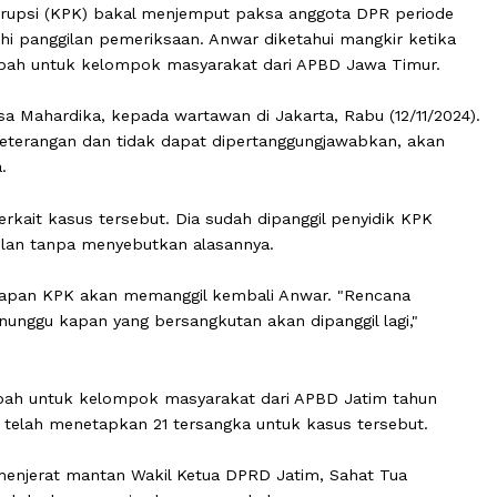
san Korupsi (KPK) bakal menjemput paksa anggota DPR 
memenuhi panggilan pemeriksaan. Anwar diketahui mangki
 dana hibah untuk kelompok masyarakat dari APBD Jawa 
, Tessa Mahardika, kepada wartawan di Jakarta, Rabu (1
tanpa keterangan dan tidak dapat dipertanggungjawabkan
ujarnya.
ngka terkait kasus tersebut. Dia sudah dipanggil penyidi
i panggilan tanpa menyebutkan alasannya.
kan kapan KPK akan memanggil kembali Anwar. "Renca
ggal menunggu kapan yang bersangkutan akan dipanggil lag