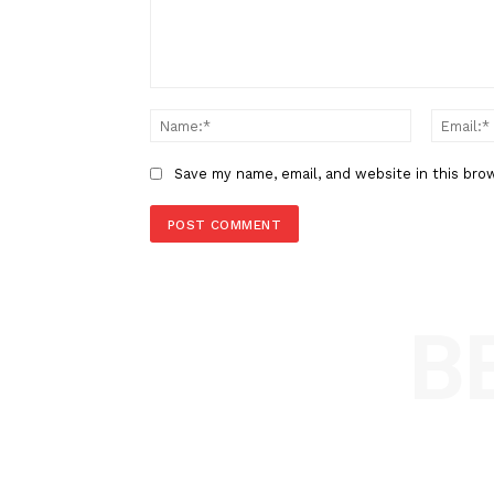
Akan Diajarkan Mulai Kelas 4 
LEAVE A REPLY
Comment:
Name
Save my name, email, and website in t