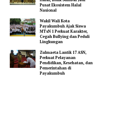
Gerakan Membangun
Sumbar
Mahyeldi Ajak Kepala
Daerah Percepat Sertifikasi
Halal, Bidik Sumbar Jadi
periode
Pusat Ekosistem Halal
Nasional
r ketika
Timur.
Wakil Wali Kota
Payakumbuh Ajak Siswa
MTsN 1 Perkuat Karakter,
2/11/2024).
Cegah Bullying dan Peduli
, akan
Lingkungan
Zulmaeta Lantik 17 ASN,
Perkuat Pelayanan
k KPK
Pendidikan, Kesehatan, dan
Pemerintahan di
Payakumbuh
na
i,"