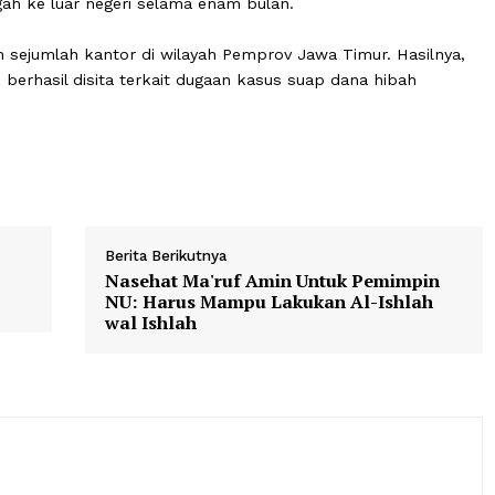
na hibah untuk kelompok masyarakat dari APBD Jatim 
uah ini telah menetapkan 21 tersangka untuk kasus ters
ang menjerat mantan Wakil Ketua DPRD Jatim, Sahat T
h dicegah ke luar negeri selama enam bulan.
geledah sejumlah kantor di wilayah Pemprov Jawa Timur. 
ronik berhasil disita terkait dugaan kasus suap dana hi
dad
Berita Berikutnya
ding
Nasehat Ma'ruf Amin Untuk Pem