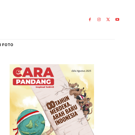
IAL
GALERI FOTO
n ATR/BPN
ngan
0