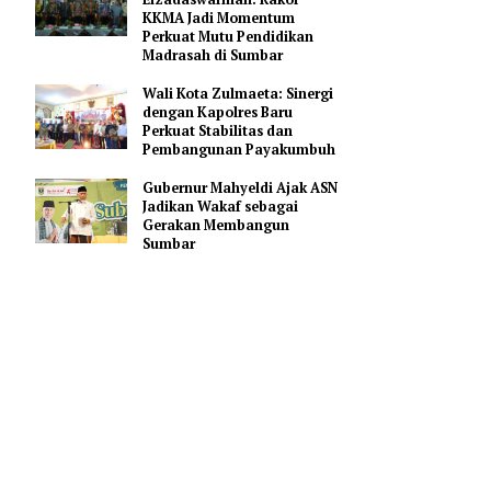
Masyarakat Bersabar Selama
Peningkatan Jalan Padang–
Solok
Wakil Wali Kota
Elzadaswarman: Rakor
KKMA Jadi Momentum
Perkuat Mutu Pendidikan
Madrasah di Sumbar
erkait
umat
Wali Kota Zulmaeta: Sinergi
dengan Kapolres Baru
ertemuan
Perkuat Stabilitas dan
Pembangunan Payakumbuh
Gubernur Mahyeldi Ajak ASN
ulauan dan
Jadikan Wakaf sebagai
ementara
Gerakan Membangun
ntaranya
Sumbar
rta unsur
R