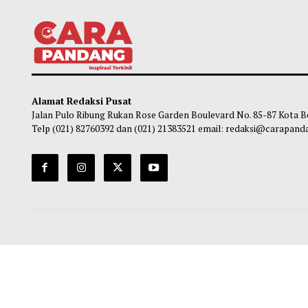
Tigo Kayo FC Juara Piala Wali Kota
IHRC 
Payakumbuh 2026 Usai Menang Adu
Paya
Penalti
Pacua
Maliq
-
05 Agustus 2026 09:33
Ma