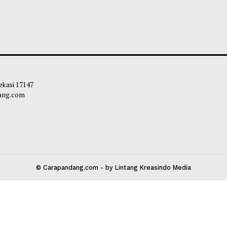
2026 Digelar 23 Agustus, Pemko
Wawako Payakum
kumbuh Matangkan Persiapan
Komitmen Percepa
n Kuda Nasional
UMKM
liq
-
05 Agustus 2026 09:30
Maliq
-
05 Agustu