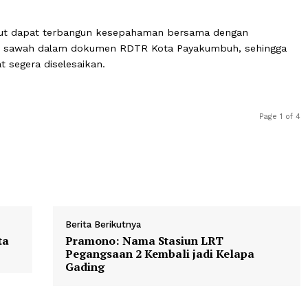
m mengarahkan pembangunan Kota Payakumbuh ke depan
 antara perlindungan lahan pertanian, khususnya sawah
han kota. Karena itu koordinasi dengan pemerintah p
an yang diambil dapat memberikan kepastian bagi pemb
si tersebut dapat terbangun kesepahaman bersama denga
an lahan sawah dalam dokumen RDTR Kota Payakumbuh, 
dapat segera diselesaikan.