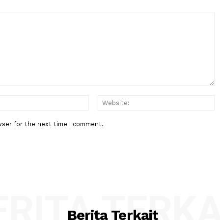
Berita Berikutnya
t, Kita
Pramono: Nama Stasiun LRT
wo
Pegangsaan 2 Kembali jadi Kela
Gading
:*
Email:*