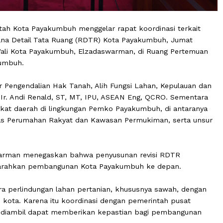
erintah Kota Payakumbuh menggelar rapat koordinasi t
Rencana Detail Tata Ruang (RDTR) Kota Payakumbuh, J
 Wakil Wali Kota Payakumbuh, Elzadaswarman, di Ruang P
a Payakumbuh.
 Direktur Pengendalian Hak Tanah, Alih Fungsi Lahan, Kep
N, Dr. Ir. Andi Renald, ST, MT, IPU, ASEAN Eng, QCRO. S
ah perangkat daerah di lingkungan Pemko Payakumbuh, di a
an, Dinas Perumahan Rakyat dan Kawasan Permukiman, se
lzadaswarman menegaskan bahwa penyusunan revisi RDT