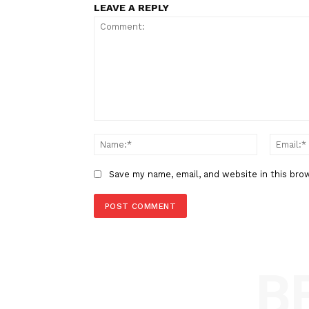
Berita Sebelumnya
Buya Yahya: Jadi Pemimpin Bera
Harus Doakan Presiden Prabo
LEAVE A REPLY
Comment:
Name