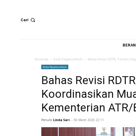
Cari
Beranda
Kota Payakumbuh
Bahas Revisi RDTR, 
Kota Payakumbuh
Bahas Revisi R
Koordinasikan 
Kementerian A
Penulis
Linda Sari
-
06 Maret 2026 22:11