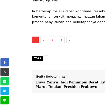
merupakan instrumen penting dala
“Kita perlu memastikan keseimbangan
kebutuhan pembangunan dan pertumbu
menjadi sangat penting agar kebijak
daerah,” ujarnya.
Ia berharap melalui rapat koordina
kementerian terkait mengenai muat
proses penyusunan dan penetapannya 
1
2
3
4
TAGS