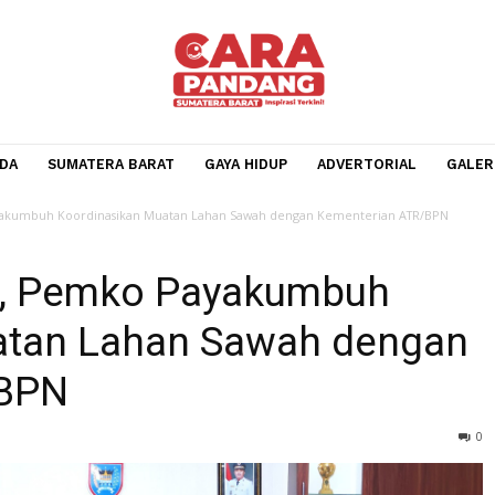
BERANDA
SUMATERA BARAT
GAYA HIDUP
ADVERTOR
Pemko Payakumbuh Koordinasikan Muatan Lahan Sawah dengan Kementeria
DTR, Pemko Payakumbuh
Muatan Lahan Sawah de
TR/BPN