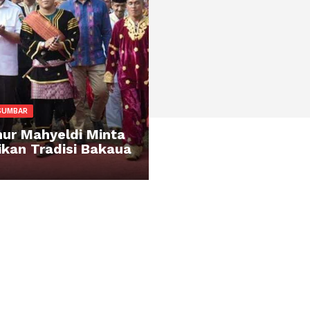
MPROV SUMBAR
bernur Mahyeldi Minta
starikan Tradisi Bakaua
dat