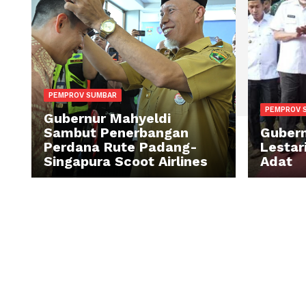
PEMPROV SUMBAR
PE
Gubernur Mahyeldi
Sambut Penerbangan
Gu
Perdana Rute Padang-
Le
Singapura Scoot Airlines
A