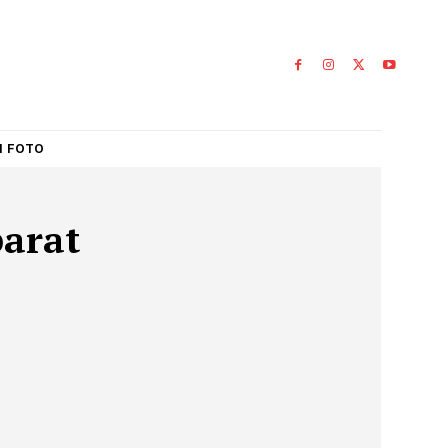
IAL
GALERI FOTO
terabarat
BARAT