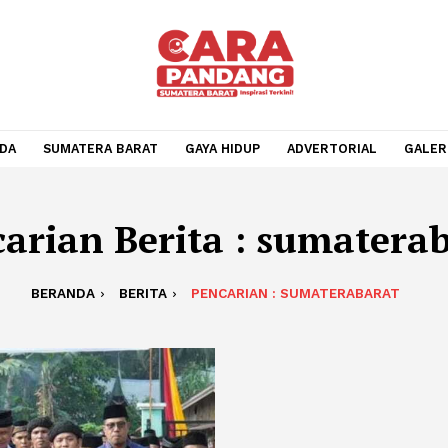
BERANDA
SUMATERA BARAT
GAYA HIDUP
ADVERTOR
encarian Berita : suma
BERANDA
BERITA
PENCARIAN : SUMATERA