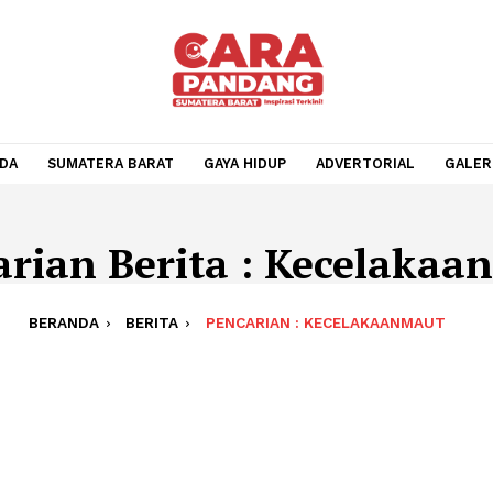
BERANDA
SUMATERA BARAT
GAYA HIDUP
ADVERTOR
ncarian Berita : Kece
BERANDA
BERITA
PENCARIAN : KECELAKA