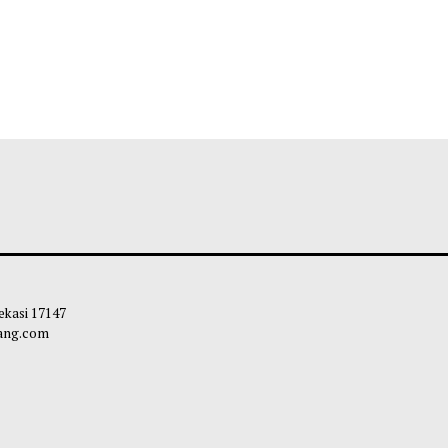
 Kota Bekasi 17147
carapandang.com