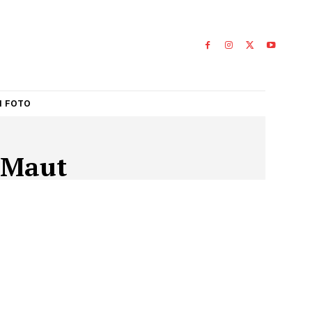
IAL
GALERI FOTO
lakaanMaut
ANMAUT