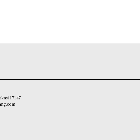
 Kota Bekasi 17147
carapandang.com