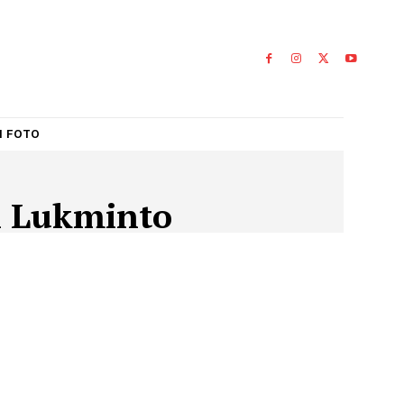
IAL
GALERI FOTO
niawan Lukminto
N LUKMINTO