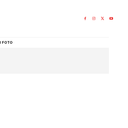
IAL
GALERI FOTO
srael
L