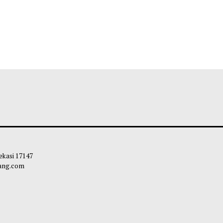
 Kota Bekasi 17147
carapandang.com