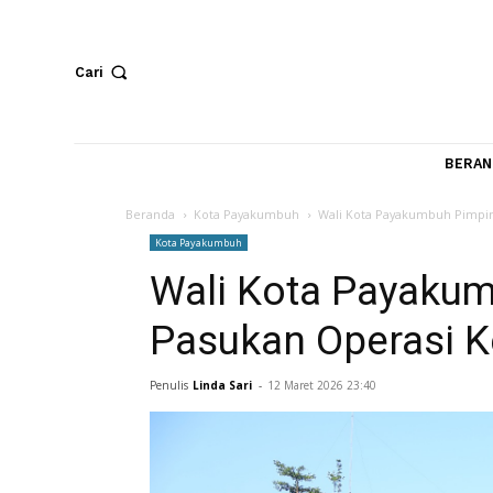
Cari
Beranda
Kota Payakumbuh
Wali Kota Payakumbuh
Kota Payakumbuh
Wali Kota Paya
Pasukan Operas
Penulis
Linda Sari
-
12 Maret 2026 23:40