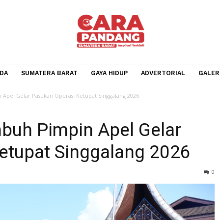
BERANDA
SUMATERA BARAT
GAYA HIDUP
ADVERTOR
 Pimpin Apel Gelar Pasukan Operasi Ketupat Singgalang 2026
kumbuh Pimpin Apel Gela
i Ketupat Singgalang 20