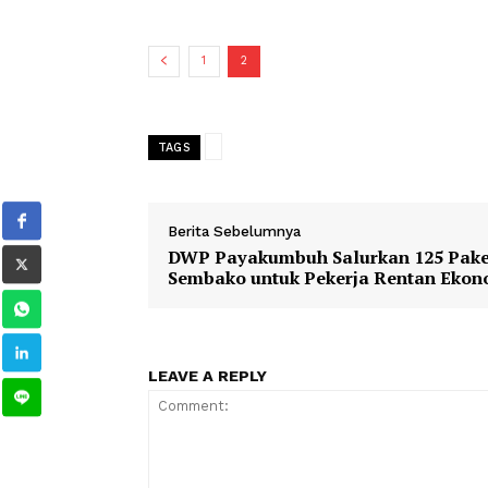
1447 Hijriah,” ujarnya.
Apel gelar pasukan tersebut diikuti u
serta berbagai unsur terkait lainnya
Singgalang 2026 di Kota Payakumbuh.
1
2
TAGS
Berita Sebelumnya
DWP Payakumbuh Salurkan 125
Sembako untuk Pekerja Rentan