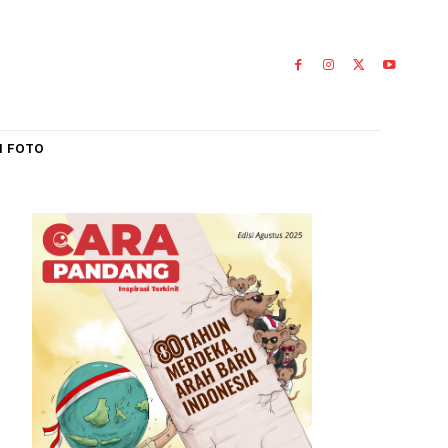
IAL
GALERI FOTO
r
26
0