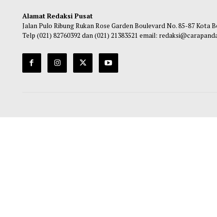
Payakumbuh 2026 Usai Menang Adu
Paya
Penalti
Pacua
Maliq
-
05 Agustus 2026 09:33
Ma
Alamat Redaksi Pusat
Jalan Pulo Ribung Rukan Rose Garden Boulevard No. 85-87
Telp (021) 82760392 dan (021) 21383521 email: redaksi@