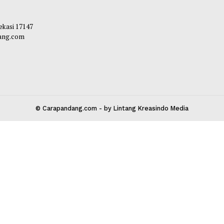
kumbuh Matangkan Persiapan
Komitmen Percepa
n Kuda Nasional
UMKM
liq
-
05 Agustus 2026 09:30
Maliq
-
05 Agustu
 Kota Bekasi 17147
carapandang.com