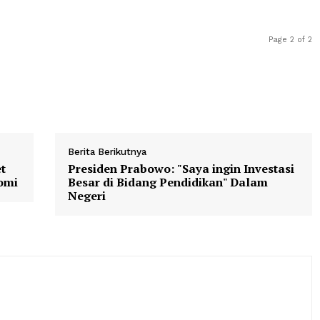
nsur TNI, Polri, Satpol PP, Dinas Perhubungan, tenaga kes
 yang akan terlibat dalam pengamanan selama Operasi Ket
 (MC)
Berita Berikutnya
 Paket
Presiden Prabowo: "Saya ingin In
 Ekonomi
Besar di Bidang Pendidikan" Dal