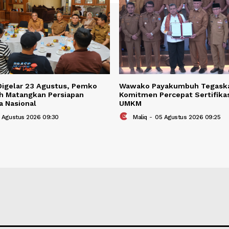
BERITA TER
Berita Terkait
2026 Digelar 23 Agustus, Pemko
Wawako Payakum