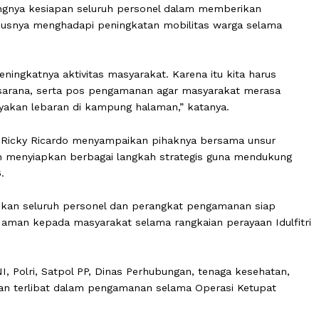
n pentingnya kesiapan seluruh personel dalam memberik
t, khususnya menghadapi peningkatan mobilitas warga s
engan meningkatnya aktivitas masyarakat. Karena itu kita 
na prasarana, serta pos pengamanan agar masyarakat m
 merayakan lebaran di kampung halaman,” katanya.
 AKBP Ricky Ricardo menyampaikan pihaknya bersama u
ait telah menyiapkan berbagai langkah strategis guna me
g 2026.
a memastikan seluruh personel dan perangkat pengamanan 
rasa aman kepada masyarakat selama rangkaian perayaa