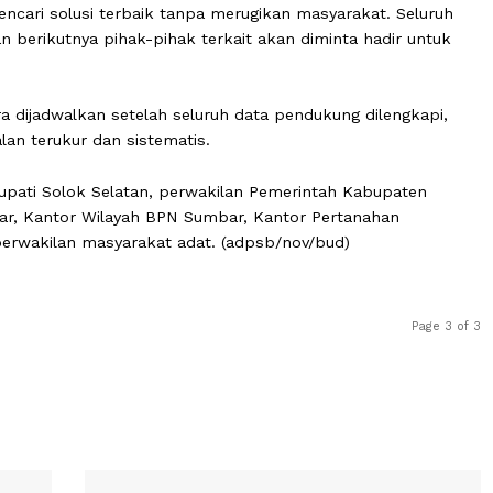
untuk mencari solusi terbaik tanpa merugikan masyarakat.
temuan berikutnya pihak-pihak terkait akan diminta hadi
segera dijadwalkan setelah seluruh data pendukung dile
berjalan terukur dan sistematis.
Wakil Bupati Solok Selatan, perwakilan Pemerintah Kabup
 Sumbar, Kantor Wilayah BPN Sumbar, Kantor Pertanaha
serta perwakilan masyarakat adat. (adpsb/nov/bud)