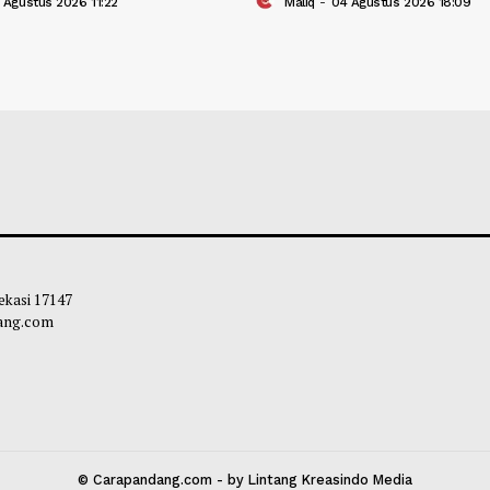
 Ditinjau Gubernur, Tiga Alat Berat
Mahyeldi Ajak Ke
 Normalisasi Sungai di Lokasi Banjir
Sertifikasi Halal
ji
Ekosistem Halal 
liq
-
05 Agustus 2026 11:22
Maliq
-
04 Agustu