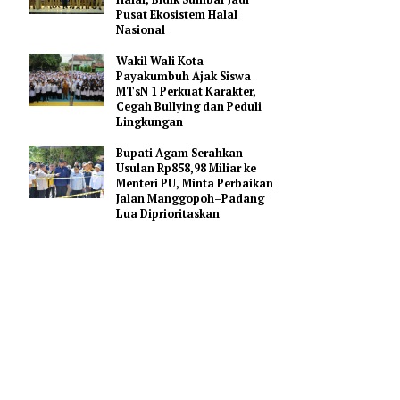
Gerakan Membangun
Sumbar
Mahyeldi Ajak Kepala
Daerah Percepat Sertifikasi
Halal, Bidik Sumbar Jadi
 Seluruh
Pusat Ekosistem Halal
Nasional
r untuk
Wakil Wali Kota
Payakumbuh Ajak Siswa
MTsN 1 Perkuat Karakter,
ngkapi,
Cegah Bullying dan Peduli
Lingkungan
Bupati Agam Serahkan
aten
Usulan Rp858,98 Miliar ke
n
Menteri PU, Minta Perbaikan
Jalan Manggopoh–Padang
Lua Diprioritaskan
Page 3 of 3