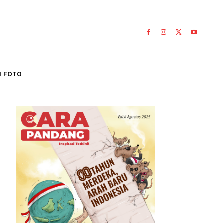
IAL
GALERI FOTO
n
0