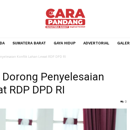
BERANDA
SUMATERA BARAT
GAYA HIDUP
ADVERTOR
ong Penyelesaian Konflik Lahan Lewat RDP DPD RI
ar Dorong Penyelesaia
Lewat RDP DPD RI