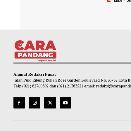
Gubernur Mahyeldi Raih Penghargaan
Pasca
Kartika Pamong Praja Madya dari IPDN
Mulai
Kuran
Maliq
-
05 Agustus 2026 22:44
Ma