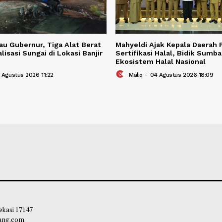
BERITA TER
Berita Terkait
 Ditinjau Gubernur, Tiga Alat Berat
Mahyeldi Ajak Ke
 Normalisasi Sungai di Lokasi Banjir
Sertifikasi Halal
ji
Ekosistem Halal 
liq
-
05 Agustus 2026 11:22
Maliq
-
04 Agustu