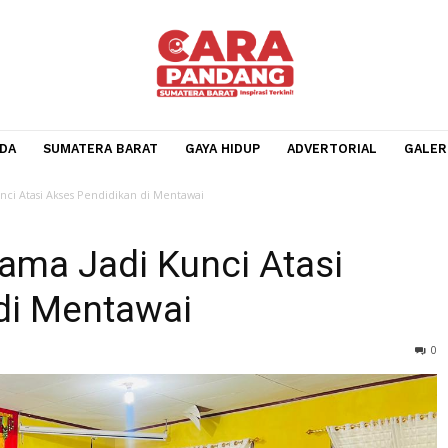
BERANDA
SUMATERA BARAT
GAYA HIDUP
ADVERTOR
Jadi Kunci Atasi Akses Pendidikan di Mentawai
srama Jadi Kunci Atasi
an di Mentawai