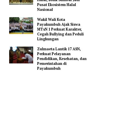
Gerakan Membangun
Sumbar
rry
 isu
Mahyeldi Ajak Kepala
utuh
Daerah Percepat Sertifikasi
Halal, Bidik Sumbar Jadi
Pusat Ekosistem Halal
Nasional
asrama,
Wakil Wali Kota
adi
Payakumbuh Ajak Siswa
1/4/2026).
MTsN 1 Perkuat Karakter,
Cegah Bullying dan Peduli
Lingkungan
lah siswa
a jumlah
Zulmaeta Lantik 17 ASN,
Perkuat Pelayanan
Pendidikan, Kesehatan, dan
Pemerintahan di
u kita
Payakumbuh
da jumlah