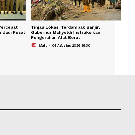
KAIT
pala Daerah Percepat
Tinjau Lokasi Terdampak Banj
, Bidik Sumbar Jadi Pusat
Gubernur Mahyeldi Instruksi
Nasional
Pengerahan Alat Berat
s 2026 18:09
Maliq
-
04 Agustus 2026 16:30