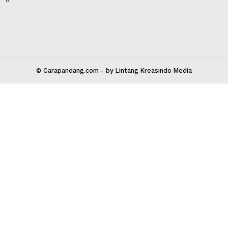
 Kota Bekasi 17147
carapandang.com