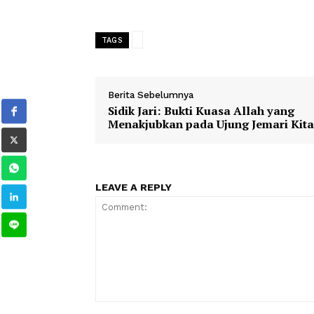
siswa, melainkan juga pada kualitas lu
kesenjangan antara kompetensi lulusa
1
2
3
TAGS
Berita Sebelumnya
Sidik Jari: Bukti Kuasa Allah y
Menakjubkan pada Ujung Jemar
LEAVE A REPLY