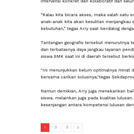
SUMBAR
,
CARAPANDANG
- Sekretari
Yuswandi menyebut persoalan pendidi
mendasar, yakni keterbatasan akses da
intervensi konkret dan kolaboratif dar
“Kalau kita bicara akses, maka salah
anak-anak kita akan kesulitan menjang
kebutuhan,” tegas Arry saat berdialog
Tantangan geografis tersebut menuru
dan terbatasnya daya jangkau layana
siswa SMK saat ini di daerah tersebut
"Ini menunjukkan belum optimalnya min
bersama carikan solusinya,"tegas Se
Namun demikian, Arry juga menekanka