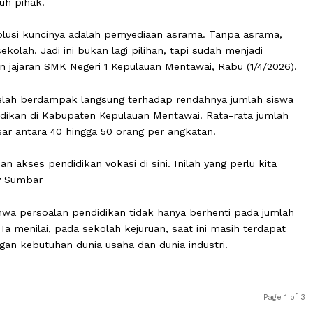
s Daerah Provinsi Sumatera Barat (Sekdaprov Sumbar), A
kan di wilayah Kepulauan Mentawai masih berkutat pada
n kualitas. Atas dasar itu, Ia menilai penyelesaiannya b
i seluruh pihak.
 satu solusi kuncinya adalah pemyediaan asrama. Tanpa 
kau sekolah. Jadi ini bukan lagi pilihan, tapi sudah menj
 dengan jajaran SMK Negeri 1 Kepulauan Mentawai, Rabu (
tnya telah berdampak langsung terhadap rendahnya jum
n pendidikan di Kabupaten Kepulauan Mentawai. Rata-rat
 berkisar antara 40 hingga 50 orang per angkatan.
at dan akses pendidikan vokasi di sini. Inilah yang perl
kdaprov Sumbar
n bahwa persoalan pendidikan tidak hanya berhenti pa