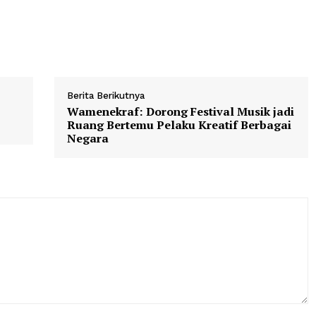
lusan. Ia menilai, pada sekolah kejuruan, saat ini masih 
n dengan kebutuhan dunia usaha dan dunia industri.
Berita Berikutnya
ang
Wamenekraf: Dorong Festival Mus
i Kita
Ruang Bertemu Pelaku Kreatif B
Negara