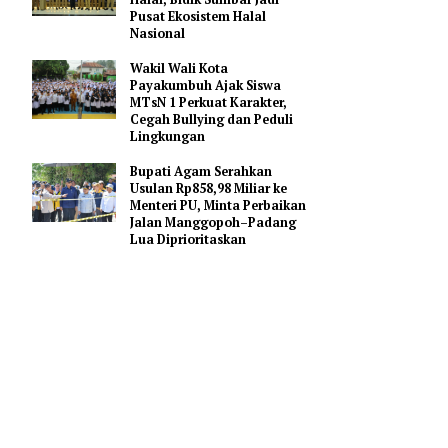
Gerakan Membangun
Sumbar
Mahyeldi Ajak Kepala
Daerah Percepat Sertifikasi
Halal, Bidik Sumbar Jadi
Pusat Ekosistem Halal
Nasional
Wakil Wali Kota
Payakumbuh Ajak Siswa
si
MTsN 1 Perkuat Karakter,
Cegah Bullying dan Peduli
umatera.
Lingkungan
ditekan.
Bupati Agam Serahkan
Usulan Rp858,98 Miliar ke
t
Menteri PU, Minta Perbaikan
erikanan,
Jalan Manggopoh–Padang
Lua Diprioritaskan
ional, baik
 HF Radar