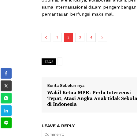
menjadi salah satu instrumen yang s
Lebih lanjut, Mahyeldi mengungkapka
mengadakan empat unit Early Warning
terintegrasi dengan perangkat BMKG 
optimal. Menurutnya, kolaborasi anta
sama internasasional dalam pengemba
pemantauan berfungsi maksimal.
1
2
3
4
TAGS