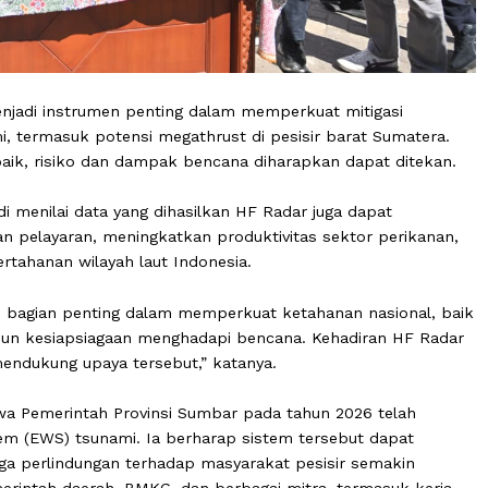
r menjadi instrumen penting dalam memperkuat mitiga
nami, termasuk potensi megathrust di pesisir barat S
kin baik, risiko dan dampak bencana diharapkan dapat 
ahyeldi menilai data yang dihasilkan HF Radar juga dapa
matan pelayaran, meningkatkan produktivitas sektor p
an pertahanan wilayah laut Indonesia.
 sebagai bagian penting dalam memperkuat ketahanan nas
, maupun kesiapsiagaan menghadapi bencana. Kehadiran