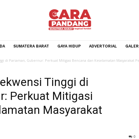
BERANDA
SUMATERA BARAT
GAYA HIDUP
ADVERTOR
nsi Tinggi di Pariaman, Gubernur: Perkuat Mitigasi Bencana dan Keselamat
Frekwensi Tinggi di
nur: Perkuat Mitigasi
selamatan Masyarakat