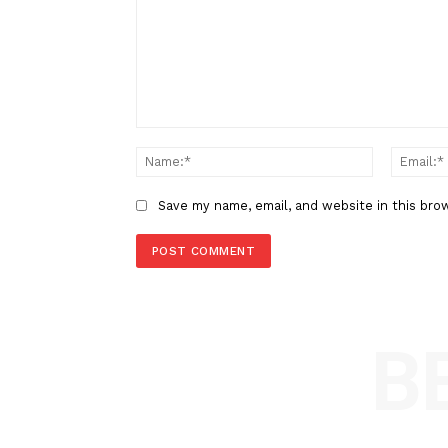
Berita Sebelumnya
Wakil Ketua MPR: Perlu Interve
Tepat, Atasi Angka Anak tidak 
di Indonesia
LEAVE A REPLY
Comment:
Name
Save my name, email, and website in t