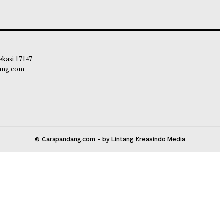
 Ditinjau Gubernur, Tiga Alat Berat
Mahyeldi Ajak Ke
 Normalisasi Sungai di Lokasi Banjir
Sertifikasi Halal
ji
Ekosistem Halal 
liq
-
05 Agustus 2026 11:22
Maliq
-
04 Agustu
 Kota Bekasi 17147