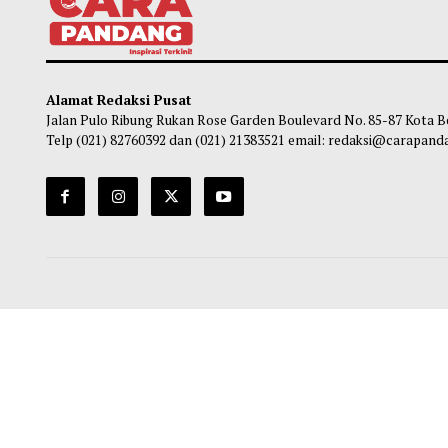
Gubernur Mahyeldi Raih Penghargaan
Pasca
Kartika Pamong Praja Madya dari IPDN
Mulai
Kuran
Maliq
-
05 Agustus 2026 22:44
Ma
Alamat Redaksi Pusat
Jalan Pulo Ribung Rukan Rose Garden Boulevard No. 85-87