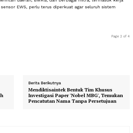
angat mendukung upaya tersebut,” katanya.
n bahwa Pemerintah Provinsi Sumbar pada tahun 2026 t
 System (EWS) tsunami. Ia berharap sistem tersebut da
sehingga perlindungan terhadap masyarakat pesisir sema
ra pemerintah daerah, BMKG, dan berbagai mitra, termas
ngan sensor EWS, perlu terus diperkuat agar seluruh s