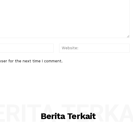
Berita Berikutnya
nsi
Mendiktisaintek Bentuk Tim Khu
Sekolah
Investigasi Paper 'Nobel MBG', 
Pencatutan Nama Tanpa Persetu
:*
Email:*
his browser for the next time I comment.