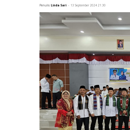
Permusyawaratan (Bamus) Nagari se-K
Agam, Jumat (13/9).
Penulis
Linda Sari
-
13 September 2024 21:30