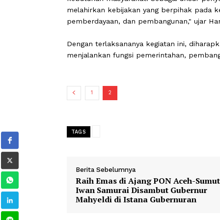
Menurutnya, Bamus merupakan lemba
rancangan peraturan nagari bersama 
melakukan pengawasan terhadap kiner
"Harapan kita, Bamus Nagari harus k
kebutuhan masyarakat. Sebagai unsu
melahirkan kebijakan yang berpihak 
pemberdayaan, dan pembangunan," uj
Dengan terlaksananya kegiatan ini, 
menjalankan fungsi pemerintahan, p
1
2
TAGS