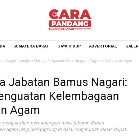
BERANDA
SUMATERA BARAT
GAYA HIDUP
ADVERTOR
batan Bamus Nagari: Langkah Menuju Penguatan Kelembagaan Nagari di K
asa Jabatan Bamus Naga
u Penguatan Kelembaga
paten Agam
r acara pengukuhan perpanjangan masa jabatan Badan