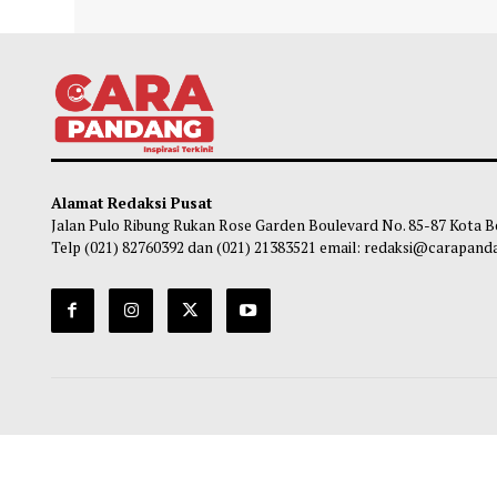
Bupati Agam Serahkan Usulan Rp858,98
ATEN
Miliar ke Menteri PU, Minta Perbaikan
Sosia
Jalan Manggopoh–Padang Lua
bagi
Diprioritaskan
Ma
Maliq
-
01 Agustus 2026 09:00