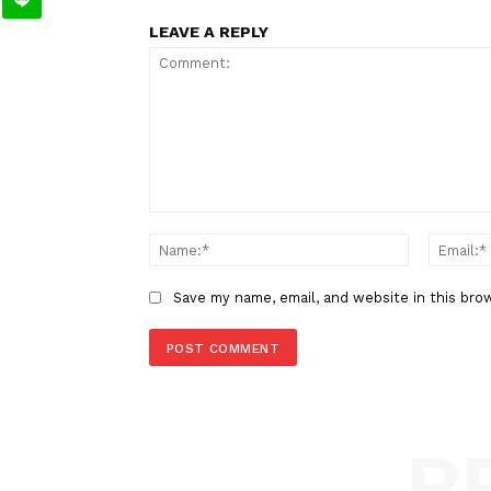
Berita Sebelumnya
Raih Emas di Ajang PON Aceh-
Iwan Samurai Disambut Guber
Mahyeldi di Istana Gubernuran
LEAVE A REPLY
Comment:
Name