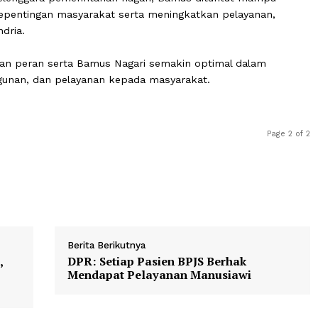
ga demokrasi yang berfungsi membahas dan menyepaka
walinagari, menampung dan menyalurkan aspirasi masyar
ja walinagari.
uat secara kelembagaan, responsif, dan tanggap terhada
r penyelenggara pemerintahan nagari, Bamus dituntut m
pada kepentingan masyarakat serta meningkatkan pelaya
ar Handria.
diharapkan peran serta Bamus Nagari semakin optimal da
embangunan, dan pelayanan kepada masyarakat.