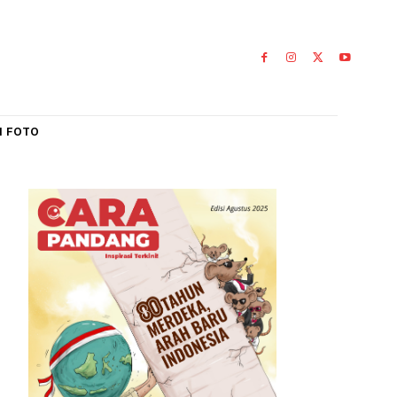
IAL
GALERI FOTO
abupaten Agam
ri:
an