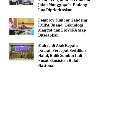
Gerakan Membangun
Sumbar
Bupati Agam Serahkan
Usulan Rp858,98 Miliar ke
Menteri PU, Minta Perbaikan
Jalan Manggopoh–Padang
Lua Diprioritaskan
Pemprov Sumbar Gandeng
FMIPA Unand, Teknologi
Maggot dan BioVORA Siap
Diterapkan
Mahyeldi Ajak Kepala
Daerah Percepat Sertifikasi
Halal, Bidik Sumbar Jadi
 Bamus
Pusat Ekosistem Halal
Nasional
STP.,
 Nagari.