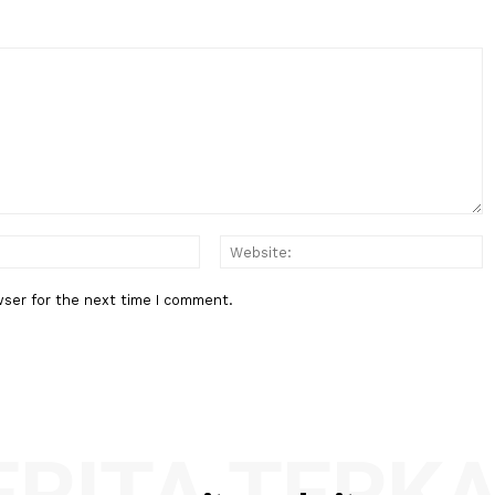
Berita Berikutnya
Sumut,
DPR: Setiap Pasien BPJS Berhak
nur
Mendapat Pelayanan Manusiawi
:*
Email:*