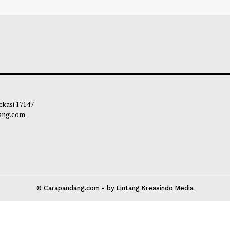
SI Kemensos Perkuat Perlindungan
Dinsos Agam Per
l, Pemkab Agam Hadirkan Harapan
548 Keluarga Cal
 Kelompok Rentan
Menuju Kemandir
liq
-
09 Juli 2026 21:19
Maliq
-
24 Juni 2