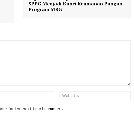
Berita Berikutnya
n Pemprov
Kepala BGN: Kepatuhan SOP di S
A
SPPG Menjadi Kunci Keamanan 
njang
Program MBG