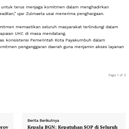
berdayaan Masyarakat RI, Abdul Muhaimin Iskandar.
hwa penghargaan ini menjadi dorongan moral bagi Pemer
mitmen dalam memberikan pelayanan kesehatan yang m
agi kami untuk terus menjaga komitmen dalam menghadir
 berkeadilan,” ujar Zulmaeta usai menerima penghargaan
erkomitmen memastikan seluruh masyarakat terlindung
jutan capaian UHC di masa mendatang.
kan atas konsistensi Pemerintah Kota Payakumbuh dala
asuk komitmen penganggaran daerah guna menjamin aks
t.