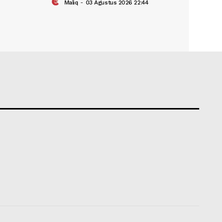
buh Tegaskan
Wali Kota Payakumbuh Perkua
t Sertifikasi Halal bagi
dengan Kapolres, Dukung Pe
ETLE
s 2026 09:25
Maliq
-
03 Agustus 2026 22:44