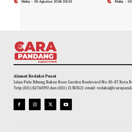
Tigo Kayo FC Juara Piala Wali Kota
IHRC 
Payakumbuh 2026 Usai Menang Adu
Paya
Penalti
Pacua
Maliq
-
05 Agustus 2026 09:33
Ma