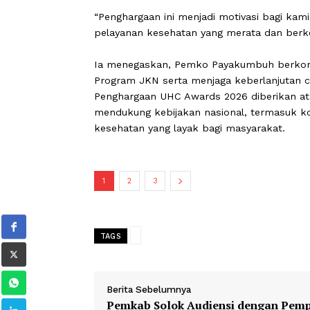
oleh Menteri Koordinator Bidang Pem
Wali Kota Zulmaeta menyampaikan ba
Payakumbuh untuk terus menjaga ko
berkeadilan bagi seluruh masyarakat.
“Penghargaan ini menjadi motivasi b
pelayanan kesehatan yang merata dan
Ia menegaskan, Pemko Payakumbuh b
Program JKN serta menjaga keberlan
Penghargaan UHC Awards 2026 diberi
mendukung kebijakan nasional, term
kesehatan yang layak bagi masyaraka
1
2
3