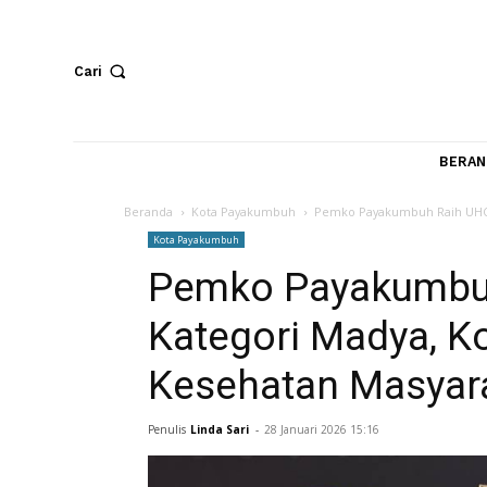
Cari
Beranda
Kota Payakumbuh
Pemko Payakumbuh Ra
Kota Payakumbuh
Pemko Payakum
Kategori Madya
Kesehatan Masy
Penulis
Linda Sari
-
28 Januari 2026 15:16