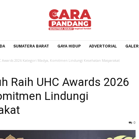
BERANDA
SUMATERA BARAT
GAYA HIDUP
ADVERTOR
ih UHC Awards 2026 Kategori Madya, Komitmen Lindungi Kesehatan Masya
buh Raih UHC Awards 2
, Komitmen Lindungi
arakat