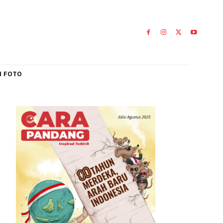
IAL
GALERI FOTO
rakat
026
0