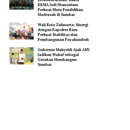
Masyarakat Bersabar Selama
Peningkatan Jalan Padang–
Solok
Wakil Wali Kota
Elzadaswarman: Rakor
KKMA Jadi Momentum
Perkuat Mutu Pendidikan
Madrasah di Sumbar
Wali Kota Zulmaeta: Sinergi
dengan Kapolres Baru
Perkuat Stabilitas dan
Pembangunan Payakumbuh
Gubernur Mahyeldi Ajak ASN
Jadikan Wakaf sebagai
nasional
Gerakan Membangun
mendukung
Sumbar
HC).
HC Awards
diserahkan