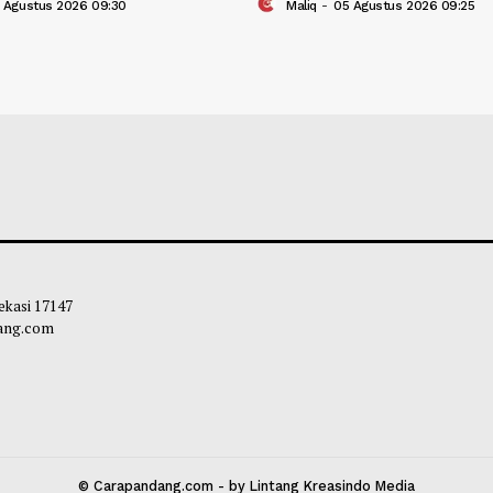
2026 Digelar 23 Agustus, Pemko
Wawako Payakum
kumbuh Matangkan Persiapan
Komitmen Percepa
n Kuda Nasional
UMKM
liq
-
05 Agustus 2026 09:30
Maliq
-
05 Agustu