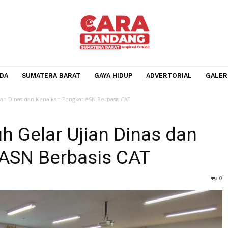
BERANDA
SUMATERA BARAT
GAYA HIDUP
ADVERTOR
lar Ujian Dinas dan Kenaikan Pangkat ASN Berbasis CAT
uh Gelar Ujian Dinas d
at ASN Berbasis CAT