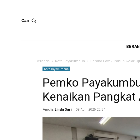
Cari
Beranda
Kota Payakumbuh
Pemko Payakumbuh Ge
Kota Payakumbuh
Pemko Payakumb
Kenaikan Pangk
Penulis
Linda Sari
-
09 April 2026 22:54