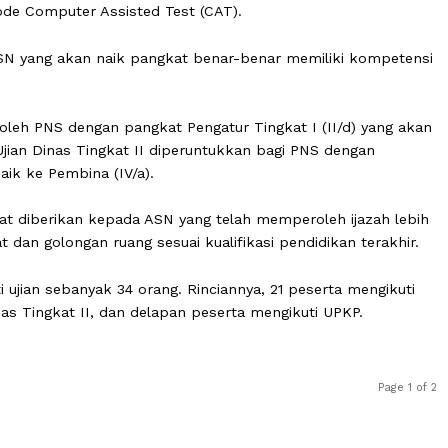
awaian Negara (BKN) Kota Padang, Selasa (7/4/2026).
asi, mengatakan kegiatan tersebut dilaksanakan menga
hun 2024 tentang pedoman pelaksanaan ujian dinas dan 
n metode Computer Assisted Test (CAT).
tikan ASN yang akan naik pangkat benar-benar memiliki 
a.
 diikuti oleh PNS dengan pangkat Pengatur Tingkat I (II/d
a itu, Ujian Dinas Tingkat II diperuntukkan bagi PNS den
 akan naik ke Pembina (IV/a).
an Pangkat diberikan kepada ASN yang telah memperoleh ij
angkat dan golongan ruang sesuai kualifikasi pendidikan 
ngikuti ujian sebanyak 34 orang. Rinciannya, 21 peserta m
jian Dinas Tingkat II, dan delapan peserta mengikuti UPKP