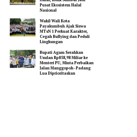
Gerakan Membangun
Sumbar
cu pada
Mahyeldi Ajak Kepala
Daerah Percepat Sertifikasi
ujian
Halal, Bidik Sumbar Jadi
Pusat Ekosistem Halal
Nasional
kompetensi
Wakil Wali Kota
Payakumbuh Ajak Siswa
MTsN 1 Perkuat Karakter,
Cegah Bullying dan Peduli
) yang akan
Lingkungan
gan
Bupati Agam Serahkan
Usulan Rp858,98 Miliar ke
Menteri PU, Minta Perbaikan
azah lebih
Jalan Manggopoh–Padang
Lua Diprioritaskan
terakhir.
engikuti
.