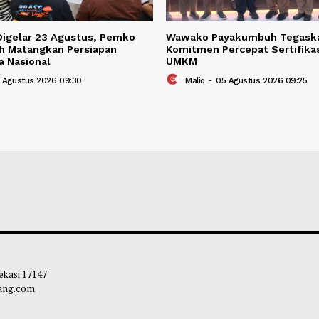
2026 Digelar 23 Agustus, Pemko
Wawako Payakum
kumbuh Matangkan Persiapan
Komitmen Percepa
n Kuda Nasional
UMKM
liq
-
05 Agustus 2026 09:30
Maliq
-
05 Agustu