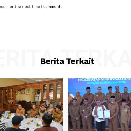
:*
Email:*
his browser for the next time I comment.
BERITA TER
Berita Terkait