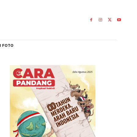
IAL
GALERI FOTO
an
0