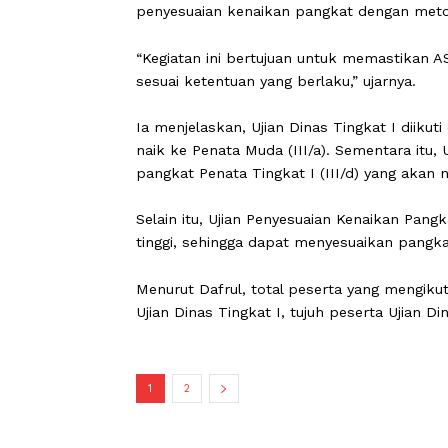
Kompetensi Pegawai ASN Badan Kepeg
Kepala BKPSDM Payakumbuh, Dafrul P
Surat Edaran Kepala BKN Nomor 10 Ta
penyesuaian kenaikan pangkat denga
“Kegiatan ini bertujuan untuk memas
sesuai ketentuan yang berlaku,” ujarny
Ia menjelaskan, Ujian Dinas Tingkat I
naik ke Penata Muda (III/a). Sementar
pangkat Penata Tingkat I (III/d) yang
Selain itu, Ujian Penyesuaian Kenaik
tinggi, sehingga dapat menyesuaikan p
Menurut Dafrul, total peserta yang me
Ujian Dinas Tingkat I, tujuh peserta U