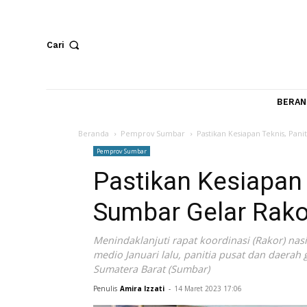
Cari
Beranda
Pemprov Sumbar
Pastikan Kesiapan Tek
Pemprov Sumbar
Pastikan Kesiap
Sumbar Gelar R
Menindaklanjuti rapat koordinasi (Rako
medio Januari lalu, panitia pusat dan 
Sumatera Barat (Sumbar)