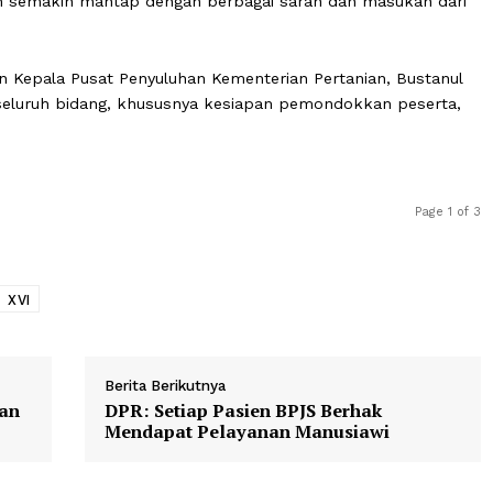
a daerah, siap menyambut kehadiran peserta Penas hingg
n evaluasi seluruh bidang dan seksi telah dan terus dila
dengan Lanud St. Syahrir, serta sarana dan prasarananya.
koordinasi dengan pihak Pemko Padang dan Panitia Pusat
apan akan semakin mantap dengan berbagai saran dan mas
en.
 dipimpin Kepala Pusat Penyuluhan Kementerian Pertanian,
siapan seluruh bidang, khususnya kesiapan pemondokkan 