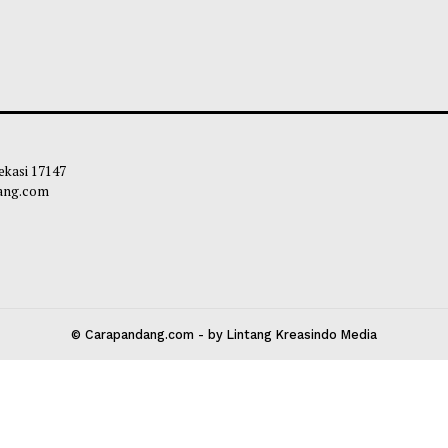
 Ditinjau Gubernur, Tiga Alat Berat
Mahyeldi Ajak Ke
 Normalisasi Sungai di Lokasi Banjir
Sertifikasi Halal
ji
Ekosistem Halal 
liq
-
05 Agustus 2026 11:22
Maliq
-
04 Agustu