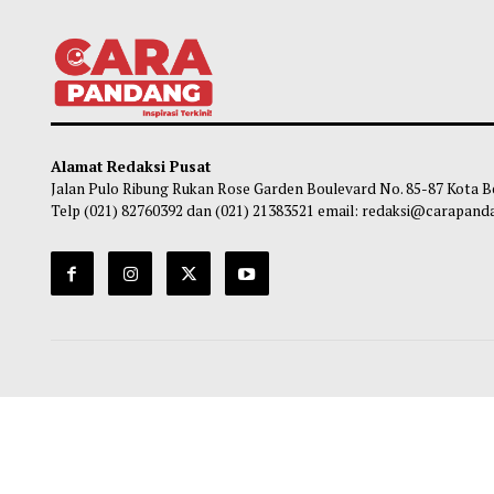
Gubernur Mahyeldi Raih Penghargaan
Pasca
Kartika Pamong Praja Madya dari IPDN
Mulai
Kuran
Maliq
-
05 Agustus 2026 22:44
Ma