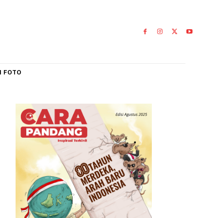
IAL
GALERI FOTO
 XVI
 Jakarta
ta Padang,