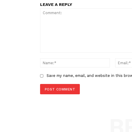
rakor
pekannasionalpetanine
TAGS
Berita Sebelumnya
Koramil Klungkung Gelar Pen
Ogoh-Ogoh
LEAVE A REPLY
Comment:
Name