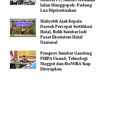
Gerakan Membangun
Sumbar
Bupati Agam Serahkan
Usulan Rp858,98 Miliar ke
Menteri PU, Minta Perbaikan
Jalan Manggopoh–Padang
Lua Diprioritaskan
Mahyeldi Ajak Kepala
onal
Daerah Percepat Sertifikasi
Halal, Bidik Sumbar Jadi
kor Penas
Pusat Ekosistem Halal
ran Sumbar,
Nasional
Pemprov Sumbar Gandeng
FMIPA Unand, Teknologi
aerah,
Maggot dan BioVORA Siap
Diterapkan
siapan