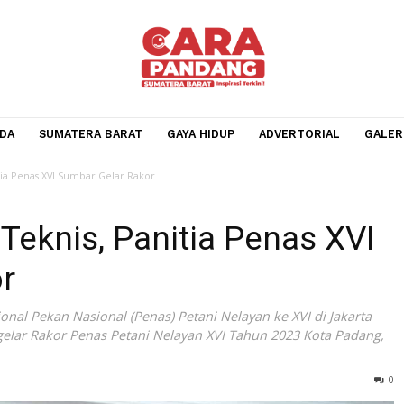
BERANDA
SUMATERA BARAT
GAYA HIDUP
ADVERTOR
nis, Panitia Penas XVI Sumbar Gelar Rakor
an Teknis, Panitia Penas
akor
r) nasional Pekan Nasional (Penas) Petani Nelayan ke XVI di
daerah gelar Rakor Penas Petani Nelayan XVI Tahun 2023 Ko