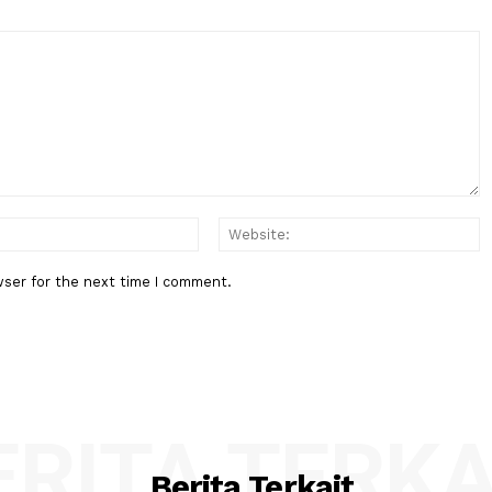
layan
XVI
Berita Berikutnya
gamanan
DPR: Setiap Pasien BPJS Berhak
Mendapat Pelayanan Manusiawi
:*
Email:*