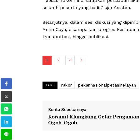
Dijelaskan Asisten, sebagai pelaksan
orang. Menurutnya, sederetan rapat da
terutama untuk lokasi berkoordinasi 
khusus lagi kegiatan pembukaan, ber
"Melalui rakor ini diharapkan persi
seluruh peserta yang hadir," ujar Asist
Selanjutnya, dalam sesi diskusi yang
Arifin Caya, disampaikan progres ke
transportasi, hingga publikasi.
1
2
3