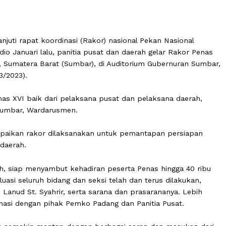
ndaklanjuti rapat koordinasi (Rakor) nasional Pekan Nasi
rta medio Januari lalu, panitia pusat dan daerah gelar Ra
Padang, Sumatera Barat (Sumbar), di Auditorium Gubernu
a (14/3/2023).
dang Penas XVI baik dari pelaksana pusat dan pelaksana d
daprov Sumbar, Wardarusmen.
nyampaikan rakor dilaksanakan untuk pemantapan per
kal di daerah.