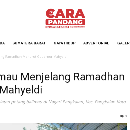
BERANDA
SUMATERA BARAT
GAYA HIDUP
ADVERTOR
au Menjelang Ramadhan Menurut Gubernur Mahyeldi
Balimau Menjelang Rama
ur Mahyeldi
ri kegiatan potang balimau di Nagari Pangkalan, Kec. Pan
/2023).