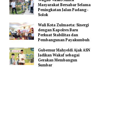
Elzadaswarman: Rakor
KKMA Jadi Momentum
Perkuat Mutu Pendidikan
Madrasah di Sumbar
Wagub Vasko Minta
Masyarakat Bersabar Selama
Peningkatan Jalan Padang–
Solok
memandang
akat
Wali Kota Zulmaeta: Sinergi
dengan Kapolres Baru
but tidak
Perkuat Stabilitas dan
n dan
Pembangunan Payakumbuh
Gubernur Mahyeldi Ajak ASN
Jadikan Wakaf sebagai
an diri,
Gerakan Membangun
ghadiri
Sumbar
, Rabu
dalam