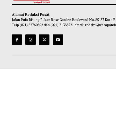
Gubernur Mahyeldi Raih Penghargaan
Pasca
Kartika Pamong Praja Madya dari IPDN
Mulai
Kuran
Maliq
-
05 Agustus 2026 22:44
Ma
Alamat Redaksi Pusat
Jalan Pulo Ribung Rukan Rose Garden Boulevard No. 85-87
Telp (021) 82760392 dan (021) 21383521 email: redaksi@