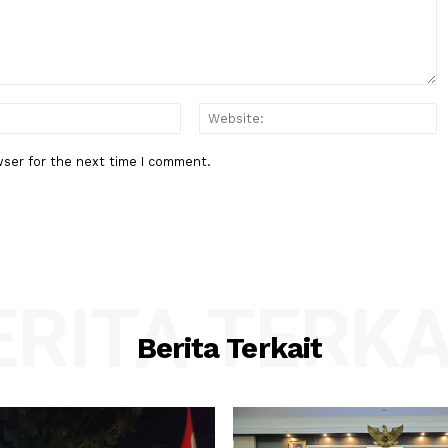
an Kaus
Lomba Busana Bahan Daur Ulan
Rayakan HUT RI 81
:*
Email:*
his browser for the next time I comment.