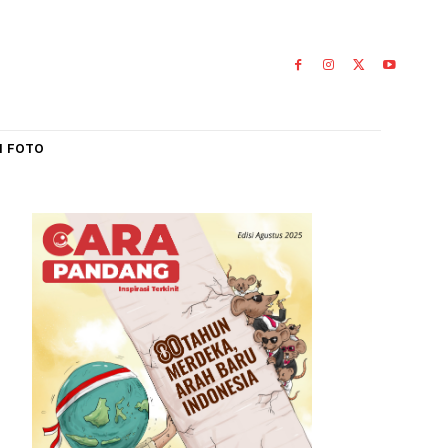
IAL
GALERI FOTO
dhan
gkalan Koto
0