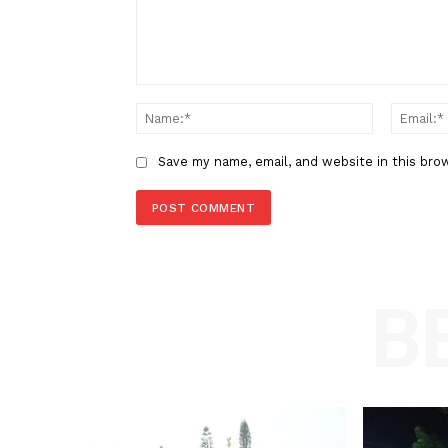
Minta Maaf Setelah Mengenak
Bergambar Swastika
LEAVE A REPLY
Comment:
Name
Save my name, email, and website in t