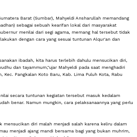
rnur Sumatera Barat (Sumbar), Mahyeldi Ansharullah 
lan ramadhan) sebagai sebuah kearifan lokal dari masyar
ama. Gubernur menilai dari segi agama, memang hal terse
g, asal dilakukan dengan cara yang sesuai tuntunan Alqur'a
laksanakan ibadah, kita harus terlebih dahulu mensucik
andi, wudhu dan tayammum,"ujar Mahyeldi pada saat men
ngkalan, Kec. Pangkalan Koto Baru, Kab. Lima Puluh Kota
rnur menilai secara tuntunan kegiatan tersebut masuk ke