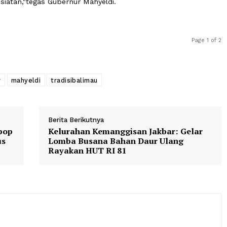
ya itu sudah benar. Namun mungkin, cara pelaksanaannya
k untuk mensucikan diri malah menjadi salah karena keli
adisi balimau menjadi ajang mandi bersama bagi yang buka
kemaksiatan,"tegas Gubernur Mahyeldi.
ubernur
mahyeldi
tradisibalimau
Berita Berikutnya
up K-pop
Kelurahan Kemanggisan Jakbar: 