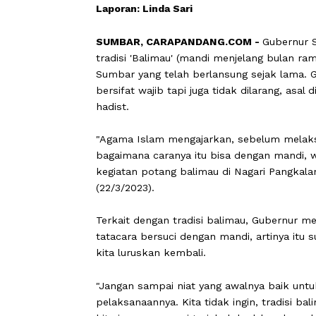
Laporan: Linda Sari
SUMBAR, CARAPANDANG.COM -
Gube
tradisi 'Balimau' (mandi menjelang bu
Sumbar yang telah berlansung sejak l
bersifat wajib tapi juga tidak dilaran
hadist.
"Agama Islam mengajarkan, sebelum me
bagaimana caranya itu bisa dengan m
kegiatan potang balimau di Nagari Pa
(22/3/2023).
Terkait dengan tradisi balimau, Gube