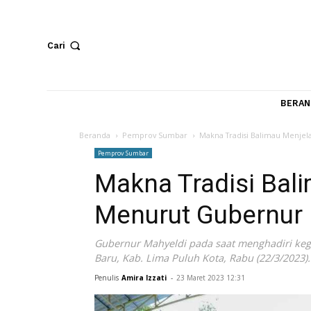
Cari
Beranda
Pemprov Sumbar
Makna Tradisi Balim
Pemprov Sumbar
Makna Tradisi 
Menurut Gubern
Gubernur Mahyeldi pada saat menghadi
Baru, Kab. Lima Puluh Kota, Rabu (22/3
Penulis
Amira Izzati
-
23 Maret 2023 12:31