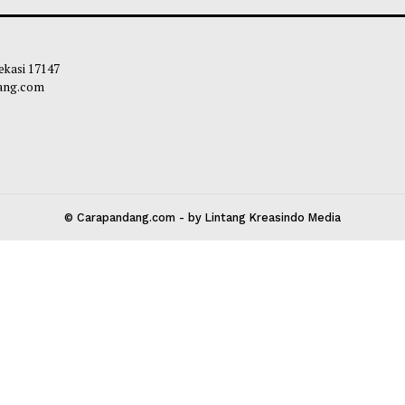
 Ditinjau Gubernur, Tiga Alat Berat
Mahyeldi Ajak Ke
 Normalisasi Sungai di Lokasi Banjir
Sertifikasi Halal
ji
Ekosistem Halal 
liq
-
05 Agustus 2026 11:22
Maliq
-
04 Agustu
 Kota Bekasi 17147
carapandang.com