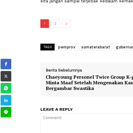
tatacara bersuci dengan mandi, artin
kita luruskan kembali.
"Jangan sampai niat yang awalnya bai
pelaksanaannya. Kita tidak ingin, tr
kita jangan sampai terjebak kedalam 
1
2
pemprov
sumaterabarat
g
TAGS
Berita Sebelumnya
Chaeyoung Personel Twice Gro