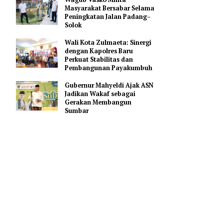
Elzadaswarman: Rakor
KKMA Jadi Momentum
ebarkan
Perkuat Mutu Pendidikan
rikan
Madrasah di Sumbar
Wagub Vasko Minta
Masyarakat Bersabar Selama
 khusus
Peningkatan Jalan Padang–
Solok
Wali Kota Zulmaeta: Sinergi
e lain
dengan Kapolres Baru
ipasi
Perkuat Stabilitas dan
Pembangunan Payakumbuh
Gubernur Mahyeldi Ajak ASN
Jadikan Wakaf sebagai
ndang
Gerakan Membangun
Sumbar
Page 2 of 2