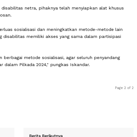
Negeri Pohuwato Empi Diange turut berperan dalam meny
da relawan demokrasi yang berasal dari 5 Guru SLB membe
ang disabilitas netra, pihaknya telah menyiapkan alat
encoblosan.
memperluas sosialisasi dan meningkatkan metode-metod
ang disabilitas memiliki akses yang sama dalam partis
malkan berbagai metode sosialisasi, agar seluruh penya
an lancar dalam Pilkada 2024," pungkas Iskandar.