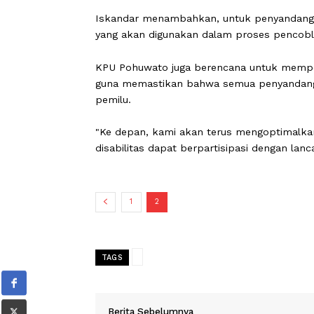
Tak hanya itu, Kepala Sekolah SLB 
informasi mengenai Pilkada, serta a
simulasi dan tata cara pencoblosan.
Iskandar menambahkan, untuk penyand
yang akan digunakan dalam proses p
KPU Pohuwato juga berencana untuk 
guna memastikan bahwa semua penyand
pemilu.
"Ke depan, kami akan terus mengopti
disabilitas dapat berpartisipasi deng
1
2