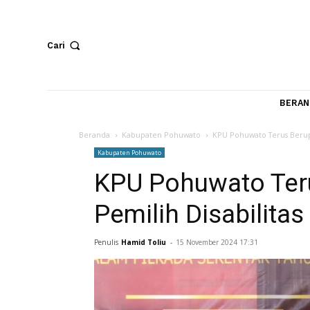
Cari
Beranda
Kabupaten Pohuwato
KPU Pohuwato Teru
Kabupaten Pohuwato
KPU Pohuwato T
Pemilih Disabili
Penulis
Hamid Toliu
-
15 November 2024 17:31