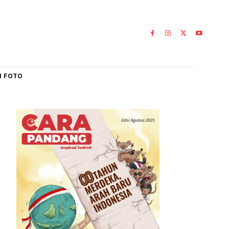
IAL
GALERI FOTO
an
0