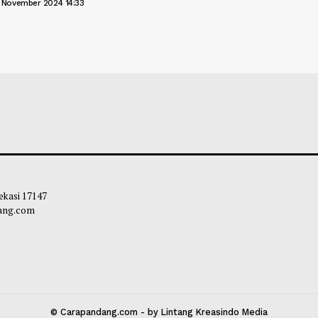
kan Evakuasi dan Pembersihan
HUT Ke-25, DWP L
ial Berjalan Lancar, Bupati
Pelatihan Pening
uddin Terjun Langsung ke Lokasi
Pengurus
ana
Maliq
-
21 Novemb
liq
-
24 November 2024 14:33