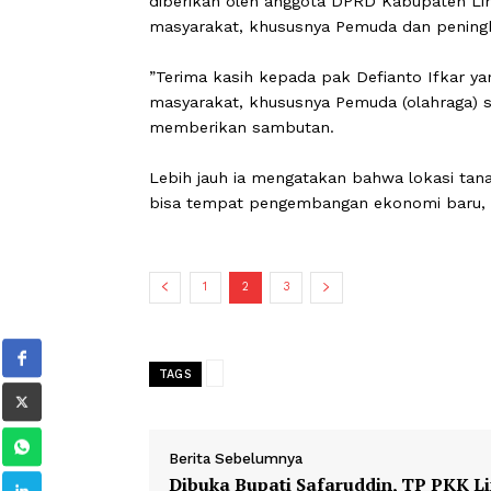
”Kita berharap nanti, Pemerintah Na
mensupport untuk mewujudkan tempat 
Sebelumnya, Walinagari Taram, Nana
diberikan oleh anggota DPRD Kabupa
masyarakat, khususnya Pemuda dan 
”Terima kasih kepada pak Defianto I
masyarakat, khususnya Pemuda (olahr
memberikan sambutan.
Lebih jauh ia mengatakan bahwa loka
bisa tempat pengembangan ekonomi b
1
2
3