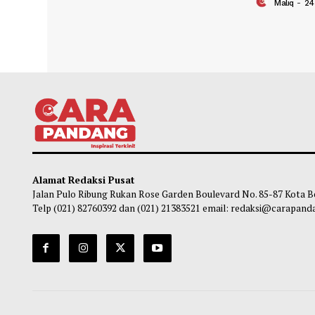
Dibuka Bupati Safaruddin, TP PKK Lima
Pasti
Puluh Kota Gelar Pelatihan Public
Mater
Speaking Bagi 79 Ketua PKK Nagari
Safar
Benc
Maliq
-
25 November 2024 21:37
Ma