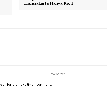
Berita Berikutnya
PKK Lima
17 Agustus Tarif MRT, LRT dan
lic
Transjakarta Hanya Rp. 1
gari