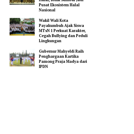
Gerakan Membangun
Sumbar
Mahyeldi Ajak Kepala
Daerah Percepat Sertifikasi
Halal, Bidik Sumbar Jadi
Pusat Ekosistem Halal
Nasional
Wakil Wali Kota
Payakumbuh Ajak Siswa
utan
MTsN 1 Perkuat Karakter,
Cegah Bullying dan Peduli
asyarakat
Lingkungan
Gubernur Mahyeldi Raih
Penghargaan Kartika
jadikan
Pamong Praja Madya dari
IPDN
ram,
ndonesia