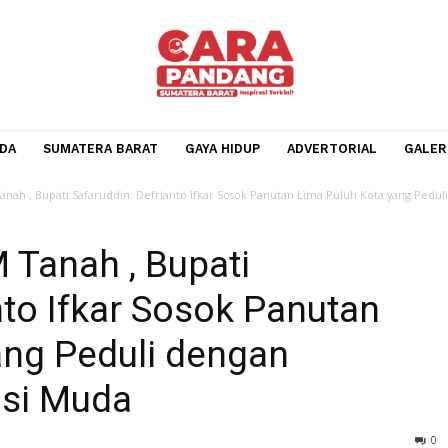
BERANDA
SUMATERA BARAT
GAYA HIDUP
ADVERTOR
.085 M Tanah , Bupati Safaruddin: Defrianto Ifkar Sosok Panutan Lima Pul
 M Tanah , Bupati
rianto Ifkar Sosok Panut
 yang Peduli dengan
erasi Muda