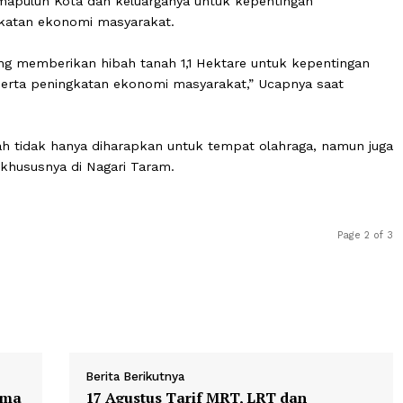
gari, Kabupaten maupun Pemerintah Pusat untuk menduk
olahraga ditanah yang telah dihibahkan ini,” tambahny
ng Anwar saat memberikan sambutan mengapresiasi hiba
ten Limapuluh Kota dan keluarganya untuk kepentingan
peningkatan ekonomi masyarakat.
fkar yang memberikan hibah tanah 1,1 Hektare untuk kep
aga) serta peningkatan ekonomi masyarakat,” Ucapnya 
si tanah tidak hanya diharapkan untuk tempat olahraga,
aru, khususnya di Nagari Taram.