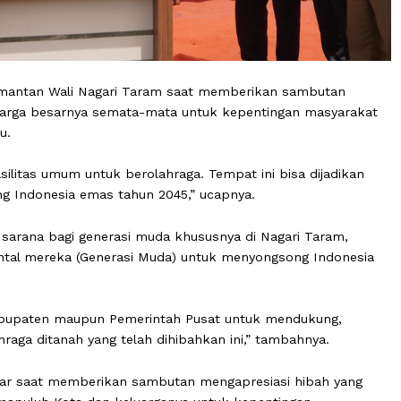
pakan mantan Wali Nagari Taram saat memberikan samb
n keluarga besarnya semata-mata untuk kepentingan m
ak cucu.
iliki fasilitas umum untuk berolahraga. Tempat ini bisa di
ongsong Indonesia emas tahun 2045,” ucapnya.
dkan sarana bagi generasi muda khususnya di Nagari Ta
an mental mereka (Generasi Muda) untuk menyongsong I