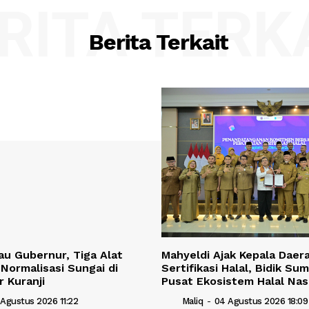
RITA TERK
Berita Terkait
jau Gubernur, Tiga Alat
Mahyeldi Ajak Kepala Daer
 Normalisasi Sungai di
Sertifikasi Halal, Bidik Su
r Kuranji
Pusat Ekosistem Halal Nas
 Agustus 2026 11:22
Maliq
-
04 Agustus 2026 18:09