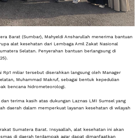
Sumatera Barat (Sumbar), Mahyeldi Ansharullah meneri
ogi berupa alat kesehatan dari Lembaga Amil Zakat Nasi
MI) Sumatera Selatan. Penyerahan bantuan berlangsung
/12/2025).
encapai Rp1 miliar tersebut diserahkan langsung oleh Ma
atera Selatan, Muhammad Makruf, sebagai bentuk kepedu
rdampak bencana hidrometeorologi.