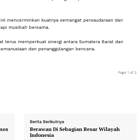
esiasi dan terima kasih atas dukungan Laznas LMI Sums
emerintah daerah dalam memperkuat layanan kesehatan d
 masyarakat Sumatera Barat. Insyaallah, alat kesehatan i
n puskesmas di daerah terdampak agar dapat dimanfaat
ldi.
seperti ini mencerminkan kuatnya semangat persaudaraa
enghadapi musibah bersama.
ut dapat terus memperkuat sinergi antara Sumatera Bara
upaya kemanusiaan dan penanggulangan bencana.