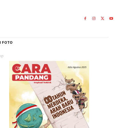
IAL
GALERI FOTO
a Hidrometeorologi
k
0