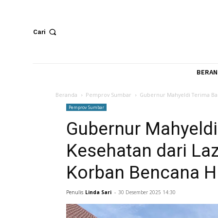
Cari
Beranda
Pemprov Sumbar
Gubernur Mahyeldi Te
Pemprov Sumbar
Gubernur Mahyel
Kesehatan dari 
Korban Bencana
Penulis
Linda Sari
-
30 Desember 2025 14:30