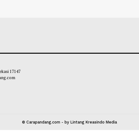
 Ditinjau Gubernur, Tiga Alat Berat
Mahyeldi Ajak Ke
 Normalisasi Sungai di Lokasi Banjir
Sertifikasi Halal
ji
Ekosistem Halal 
liq
-
05 Agustus 2026 11:22
Maliq
-
04 Agustu