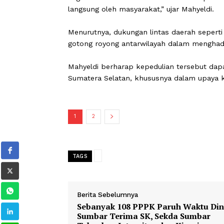
Gubernur Mahyeldi menyampaikan apr
dinilainya sangat membantu upaya p
terdampak bencana.
“Bantuan ini sangat berarti bagi kami
segera disalurkan ke rumah sakit da
langsung oleh masyarakat,” ujar Mahye
Menurutnya, dukungan lintas daerah 
gotong royong antarwilayah dalam m
Mahyeldi berharap kepedulian terseb
Sumatera Selatan, khususnya dalam 
1
2