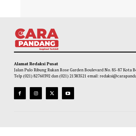
Gubernur Mahyeldi Raih Penghargaan
Pasca
Kartika Pamong Praja Madya dari IPDN
Mulai
Kuran
Maliq
-
05 Agustus 2026 22:44
Ma