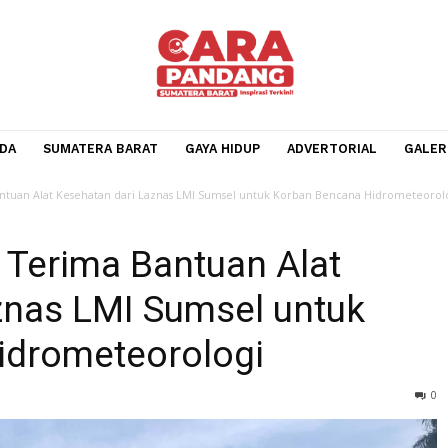
BERANDA
SUMATERA BARAT
GAYA HIDUP
ADVERTOR
rima Bantuan Alat Kesehatan dari Laznas LMI Sumsel untuk Korban Bencan
di Terima Bantuan Alat
Laznas LMI Sumsel untu
 Hidrometeorologi