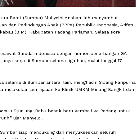
 Sumatera Barat (Sumbar) Mahyeldi Ansharullah menyam
empuan dan Perlindungan Anak (PPPA) Republik Indonesi
l Minangkabau (BIM), Kabupaten Padang Pariaman, Selasa 
nakan pesawat Garuda Indonesia dengan nomor penerba
n kunjunga kerja di Sumbar selama tiga hari, mulai tangg
hadirinya selama di Sumbar antara lain, menghadiri Sidan
ung, serta melakukan peninjauan ke Klinik UMKM Minang B