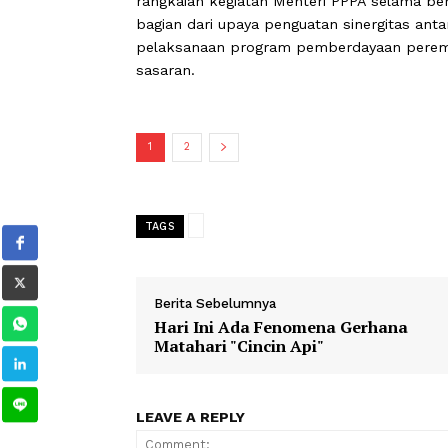
“Setelah ini Ibu Menteri langsung be
meninjau Klinik UMKM dan Koperasi Me
Gubernur menegaskan, Pemerintah P
rangkaian kegiatan Menteri PPPA sel
bagian dari upaya penguatan sinergi
pelaksanaan program pemberdayaan p
sasaran.
1
2
TAGS