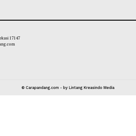
 Ditinjau Gubernur, Tiga Alat Berat
Mahyeldi Ajak Ke
 Normalisasi Sungai di Lokasi Banjir
Sertifikasi Halal
ji
Ekosistem Halal 
liq
-
05 Agustus 2026 11:22
Maliq
-
04 Agustu
 Kota Bekasi 17147