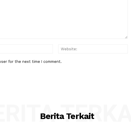
Berita Berikutnya
a
Gunung Bromo Kebakaran, Api M
Hingga ke Malang
:*
Email:*
his browser for the next time I comment.