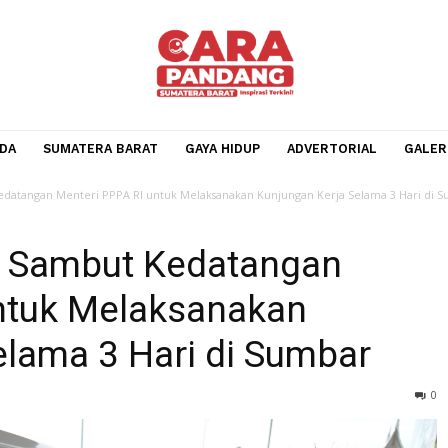
BERANDA
SUMATERA BARAT
GAYA HIDUP
ADVERTOR
ambut Kedatangan Menteri PPPA RI untuk Melaksanakan Kunjungan Kerja Se
ldi Sambut Kedatangan
I untuk Melaksanakan
 Selama 3 Hari di Sumba