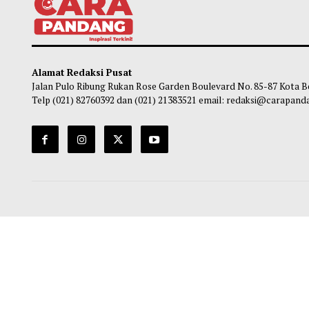
Gubernur Mahyeldi Raih Penghargaan
Pasca
Kartika Pamong Praja Madya dari IPDN
Mulai
Kuran
Maliq
-
05 Agustus 2026 22:44
Ma
Alamat Redaksi Pusat
Jalan Pulo Ribung Rukan Rose Garden Boulevard No. 85-87