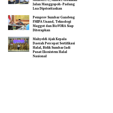
Gerakan Membangun
Sumbar
Bupati Agam Serahkan
Usulan Rp858,98 Miliar ke
Menteri PU, Minta Perbaikan
Jalan Manggopoh–Padang
Lua Diprioritaskan
but
Pemprov Sumbar Gandeng
a, Arifatul
FMIPA Unand, Teknologi
Maggot dan BioVORA Siap
sore
Diterapkan
Mahyeldi Ajak Kepala
Daerah Percepat Sertifikasi
ngan GA
Halal, Bidik Sumbar Jadi
al 17
Pusat Ekosistem Halal
Nasional
g Paripurna
angkit dan