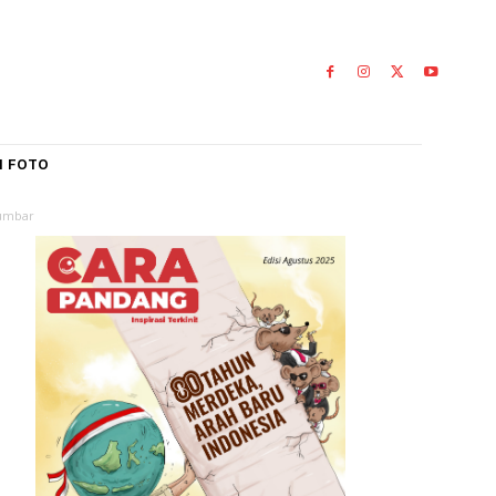
IAL
GALERI FOTO
lama 3 Hari di Sumbar
r
0