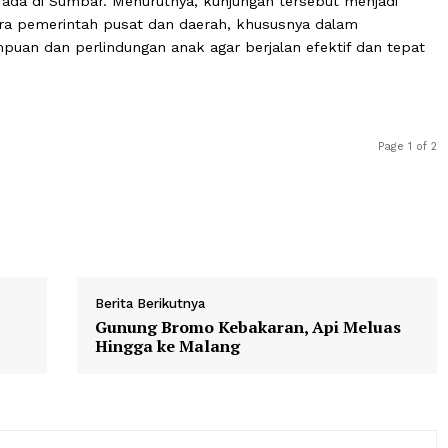
rtolak menuju Sijunjung, Rabu besok baru kembali ke Pad
rah Putih,” ujar Mahyeldi.
rovinsi Sumbar siap mendukung dan menyukseskan selur
ama berada di Sumbar. Menurutnya, kunjungan tersebut m
tas antara pemerintah pusat dan daerah, khususnya dalam
erempuan dan perlindungan anak agar berjalan efektif 