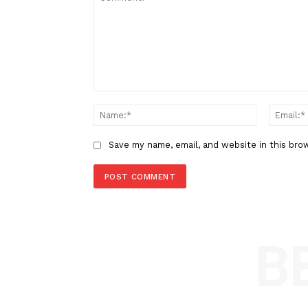
Berita Sebelumnya
Hari Ini Ada Fenomena Gerhan
Matahari "Cincin Api"
LEAVE A REPLY
Comment:
Name
Save my name, email, and website in t