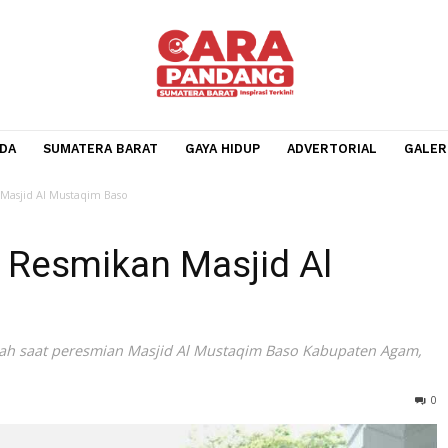
BERANDA
SUMATERA BARAT
GAYA HIDUP
ADVERTOR
smikan Masjid Al Mustaqim Baso
ldi Resmikan Masjid Al
harullah saat peresmian Masjid Al Mustaqim Baso Kabupa