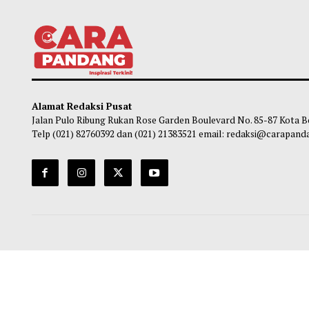
Gubernur Mahyeldi Raih Penghargaan
Pasca
Kartika Pamong Praja Madya dari IPDN
Mulai
Kuran
Maliq
-
05 Agustus 2026 22:44
Ma