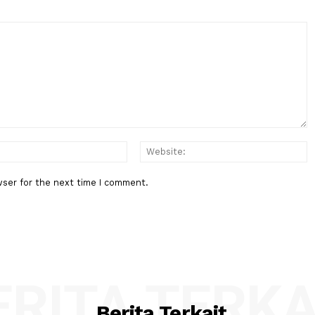
ubernurmahyeldi
masjidalmustaqimbaso
Berita Berikutnya
 Tragedi
Malam Ini, Indonesia Bersua Sin
ima
Perebutan Tiket Semifinal
:*
Email:*