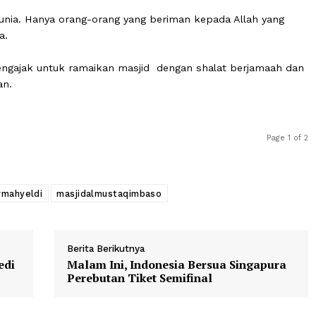
akan bukti kecintaan kita kepada masjid sebagai rumah 
dan keterkaitan hati yang tak terpisahkan dengan masjid
an dari Allah dan dibangunkan istana yang megah di surga
h di dunia. Hanya orang-orang yang beriman kepada Alla
ucapnya.
eldi mengajak untuk ramaikan masjid dengan shalat ber
ebajikan.