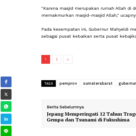
Mustaqim ini. Semoga semua itu merup
sebut Mahueldi.
Gubernur berharap dengan kecintaan 
mendapatkan fasilitas dan perlindung
"Karena masjid merupakan rumah Alla
memakmurkan masjid-masjid Allah," 
Pada kesempatan ini, Gubernur Mahy
sebagai pusat kebaikan serta pusat k
1
2