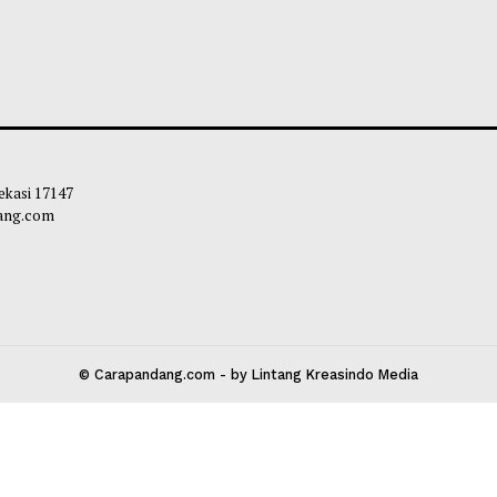
 Ditinjau Gubernur, Tiga Alat Berat
Mahyeldi Ajak Ke
 Normalisasi Sungai di Lokasi Banjir
Sertifikasi Halal
ji
Ekosistem Halal 
liq
-
05 Agustus 2026 11:22
Maliq
-
04 Agustu