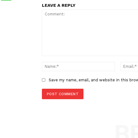
pemprov
sumaterabarat
g
TAGS
Berita Sebelumnya
Jepang Memperingati 12 Tahun
Gempa dan Tsunami di Fukush
LEAVE A REPLY
Comment:
Name