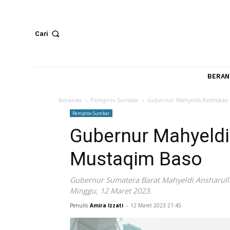
Cari
Beranda
Pemprov Sumbar
Gubernur Mahyeldi Re
Pemprov Sumbar
Gubernur Mahye
Mustaqim Baso
Gubernur Sumatera Barat Mahyeldi Ans
Minggu, 12 Maret 2023.
Penulis
Amira Izzati
-
12 Maret 2023 21:45