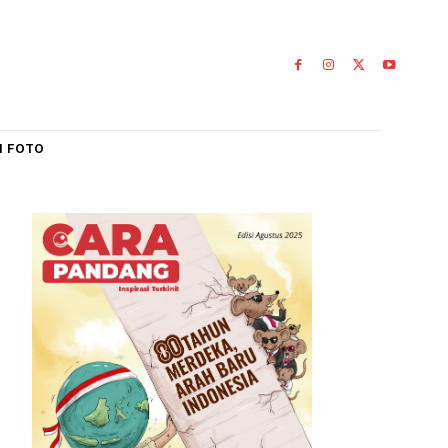
IAL
GALERI FOTO
ten Agam,
0