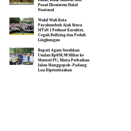
Gerakan Membangun
Sumbar
Mahyeldi Ajak Kepala
Daerah Percepat Sertifikasi
Halal, Bidik Sumbar Jadi
Pusat Ekosistem Halal
Nasional
ujud dan
Wakil Wali Kota
fungsi
Payakumbuh Ajak Siswa
MTsN 1 Perkuat Karakter,
Cegah Bullying dan Peduli
Lingkungan
Mustaqim
Bupati Agam Serahkan
Usulan Rp858,98 Miliar ke
Menteri PU, Minta Perbaikan
 orang yang
Jalan Manggopoh–Padang
Lua Diprioritaskan
i akhirat.
 pihak yang
sjid Al