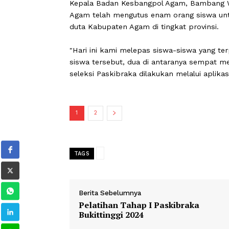
Bupati Agam Dr H Andri Warman MM 
"Saya sangat mendukung dan berhar
Tampilkan yang terbaik dan jangan p
Kepala Badan Kesbangpol Agam, Ba
Agam telah mengutus enam orang sisw
duta Kabupaten Agam di tingkat provi
"Hari ini kami melepas siswa-siswa ya
siswa tersebut, dua di antaranya sem
seleksi Paskibraka dilakukan melalui a
1
2