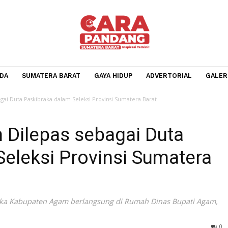
BERANDA
SUMATERA BARAT
GAYA HIDUP
ADVERTOR
pas sebagai Duta Paskibraka dalam Seleksi Provinsi Sumatera Barat
am Dilepas sebagai Dut
m Seleksi Provinsi Suma
askibraka Kabupaten Agam berlangsung di Rumah Dinas Bu