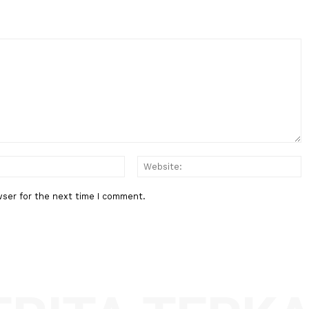
Berita Berikutnya
Mendag ajak BRICS Perkuat Kola
Hadapi Ketidakpastian Global