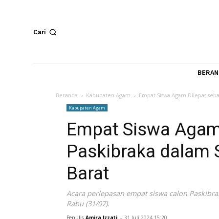
Cari
Beranda
Kabupaten Agam
Empat Siswa Agam Dile
Kabupaten Agam
Empat Siswa Ag
Paskibraka dala
Barat
Acara perlepasan empat siswa calon P