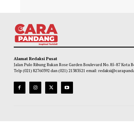
Bupati Agam Serahkan Usulan Rp858,98
ATEN
Miliar ke Menteri PU, Minta Perbaikan
Sosia
Jalan Manggopoh–Padang Lua
bagi
Diprioritaskan
Ma
Maliq
-
01 Agustus 2026 09:00