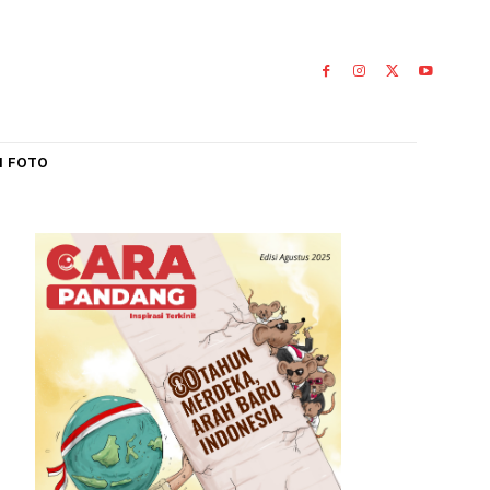
IAL
GALERI FOTO
a
tera
pati Agam,