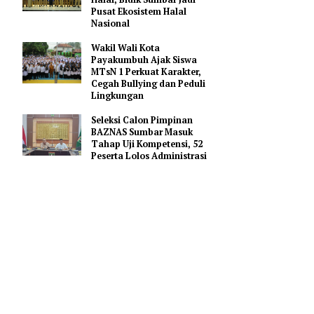
Gerakan Membangun
Sumbar
Mahyeldi Ajak Kepala
Daerah Percepat Sertifikasi
Halal, Bidik Sumbar Jadi
Pusat Ekosistem Halal
Nasional
Wakil Wali Kota
Payakumbuh Ajak Siswa
MTsN 1 Perkuat Karakter,
erlangsung
Cegah Bullying dan Peduli
Lingkungan
Seleksi Calon Pimpinan
sung, serta
BAZNAS Sumbar Masuk
Tahap Uji Kompetensi, 52
Peserta Lolos Administrasi
Kayla
dekia,
Cendekia.