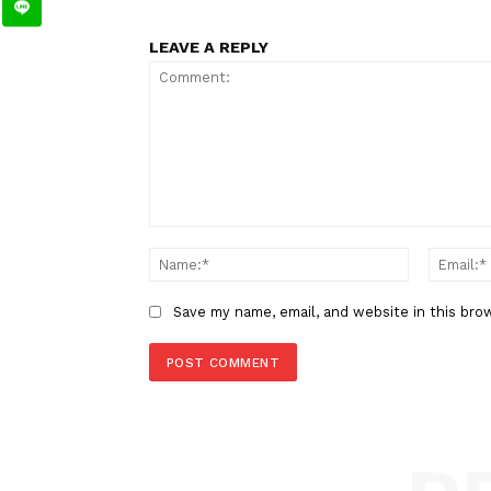
TAGS
Berita Sebelumnya
Pelatihan Tahap I Paskibraka
Bukittinggi 2024
LEAVE A REPLY
Comment: