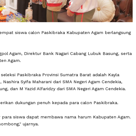
pasan empat siswa calon Paskibraka Kabupaten Agam b
1/07).
 Kesbangpol Agam, Direktur Bank Nagari Cabang Lubuk Ba
 Kabupaten Agam.
m di seleksi Paskibraka Provinsi Sumatra Barat adalah 
ngkek, Nashira Syifa Maharani dari SMA Negeri Agam Cen
buk Basung, dan M Yazid Alfaridzy dari SMA Negeri Agam 