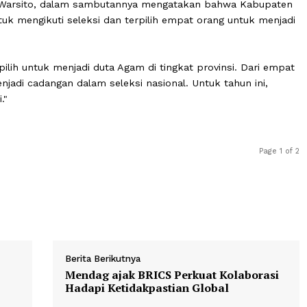
memberikan dukungan penuh kepada para calon Paskibr
ap agar para siswa dapat membawa nama harum Kabupa
ernah sombong," ujarnya.
mbang Warsito, dalam sambutannya mengatakan bahwa 
a untuk mengikuti seleksi dan terpilih empat orang unt
nsi.
ng terpilih untuk menjadi duta Agam di tingkat provinsi. 
pat menjadi cadangan dalam seleksi nasional. Untuk tahun
plikasi."