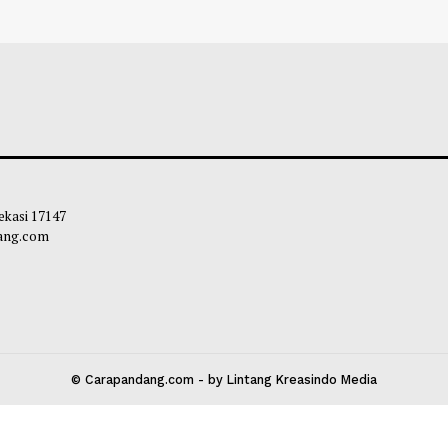
SI Kemensos Perkuat Perlindungan
Dinsos Agam Per
l, Pemkab Agam Hadirkan Harapan
548 Keluarga Cal
 Kelompok Rentan
Menuju Kemandir
liq
-
09 Juli 2026 21:19
Maliq
-
24 Juni 2