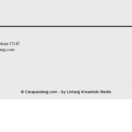
an Gerakan Kebajikan Pancasila
Wali Kota Zulma
pkan Jadi Penggerak Nilai
Kepengurusan Ba
ngsaan di Payakumbuh
Targetkan Prestas
2026
liq
-
06 Agustus 2026 20:55
Maliq
-
06 Agust