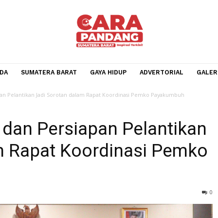
BERANDA
SUMATERA BARAT
GAYA HIDUP
ADVERTOR
an Persiapan Pelantikan Jadi Sorotan dalam Rapat Koordinasi Pemko Payaku
ran dan Persiapan Pelant
alam Rapat Koordinasi P