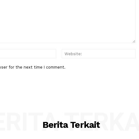
Berita Berikutnya
 Project
17 Agustus Tarif MRT, LRT dan
k
Transjakarta Hanya Rp. 1
:*
Email:*