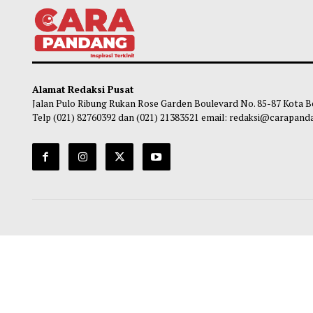
Pemko Payakumbuh Luncurkan GEMPITA
Relaw
BERSAMA, Dorong Ketahanan Pangan dari
Disia
Pekarangan Warga
Keba
Maliq
-
06 Agustus 2026 21:00
Ma