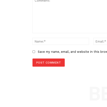
TAGS
Berita Sebelumnya
Bupati Pohuwato dan Pani Gold
Launching Program Makan Bai
LEAVE A REPLY
Comment:
Name