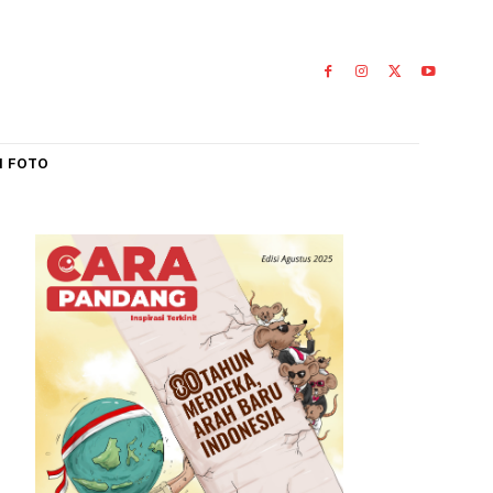
IAL
GALERI FOTO
mbuh
ikan
emko
0