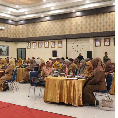
a anggaran harus difokuskan pada target kinerja pelayana
berian hibah dan melakukan penyesuaian belanja APBD ag