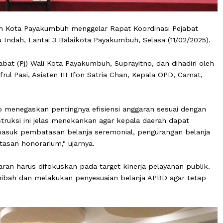
rintah Kota Payakumbuh menggelar Rapat Koordinasi P
galau Indah, Lantai 3 Balaikota Payakumbuh, Selasa (11/
 Penjabat (Pj) Wali Kota Payakumbuh, Suprayitno, dan dih
n I Dafrul Pasi, Asisten III Ifon Satria Chan, Kepala OPD,
rayitno menegaskan pentingnya efisiensi anggaran sesua
5. "Instruksi ini jelas menekankan agar kepala daerah da
i, termasuk pembatasan belanja seremonial, penguranga
pembatasan honorarium," ujarnya.