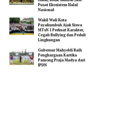
Gerakan Membangun
Sumbar
Mahyeldi Ajak Kepala
Daerah Percepat Sertifikasi
Halal, Bidik Sumbar Jadi
Pusat Ekosistem Halal
Nasional
ejabat
Wakil Wali Kota
02/2025).
Payakumbuh Ajak Siswa
MTsN 1 Perkuat Karakter,
Cegah Bullying dan Peduli
adiri oleh
Lingkungan
 Camat,
Gubernur Mahyeldi Raih
Penghargaan Kartika
Pamong Praja Madya dari
i dengan
IPDN
pat
n belanja