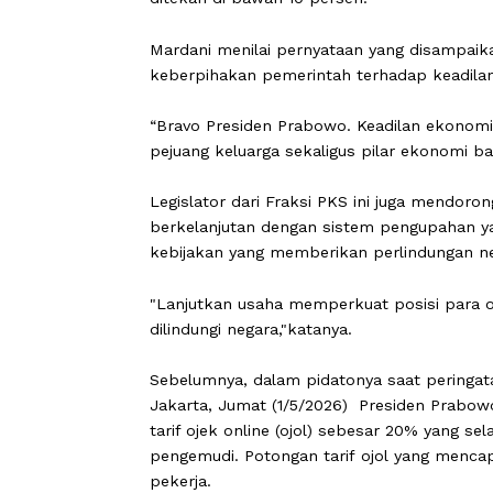
CARAPANDANG –
Anggota Komisi II 
Prabowo Subianto yang meminta agar b
ditekan di bawah 10 persen.
Mardani menilai pernyataan yang di
keberpihakan pemerintah terhadap 
“Bravo Presiden Prabowo. Keadilan ek
pejuang keluarga sekaligus pilar ekon
Legislator dari Fraksi PKS ini juga 
berkelanjutan dengan sistem pengupa
kebijakan yang memberikan perlindun
"Lanjutkan usaha memperkuat posisi 
dilindungi negara,"katanya.