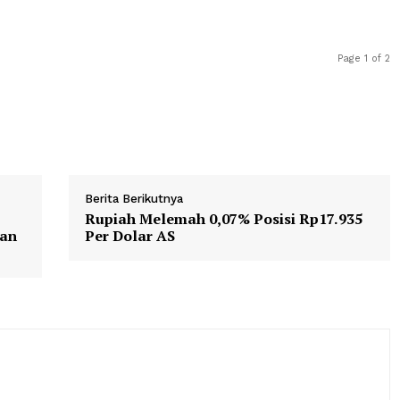
ingatan Hari Buruh Internasional atau May Day 2026 di 
Prabowo Subianto menegaskan tidak setuju dengan biaya
yang selama ini diterapkan oleh perusahaan aplikator kepa
mencapai 20% tersebut perlu ditekan agar lebih berpiha
Berita Berikutnya
ukan
Rupiah Melemah 0,07% Posisi Rp
ahteraan
Per Dolar AS