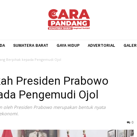
BERANDA
SUMATERA BARAT
GAYA HIDUP
ADVERTOR
rabowo yang Berpihak kepada Pengemudi Ojol
gkah Presiden Prabowo
kepada Pengemudi Ojol
ampaikan oleh Presiden Prabowo merupakan bentuk nyata
adilan ekonomi.