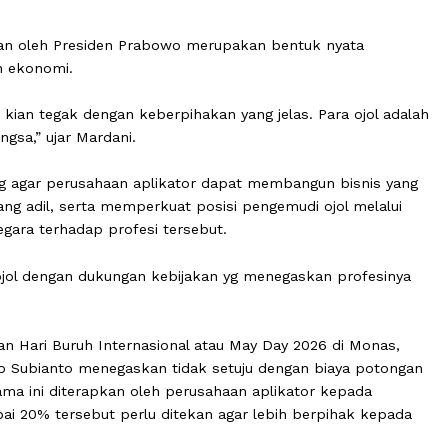
DPR RI Mardani Ali Sera mendukung pernyataan Presiden
iaya potongan dari perusahaan atau aplikator ojek onlin
sampaikan oleh Presiden Prabowo merupakan bentuk nyat
keadilan ekonomi.
onomi kian tegak dengan keberpihakan yang jelas. Para o
omi bangsa,” ujar Mardani.
mendorong agar perusahaan aplikator dapat membangun bi
han yang adil, serta memperkuat posisi pengemudi ojol m
gan negara terhadap profesi tersebut.
para ojol dengan dukungan kebijakan yg menegaskan pro