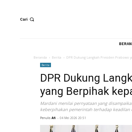
Cari
Beranda
Berita
DPR Dukung Langkah Presiden P
Berita
DPR Dukung Lan
yang Berpihak 
Mardani menilai pernyataan yang dis
keberpihakan pemerintah terhadap ke
Penulis
Afi
-
04 Mei 2026 20:51