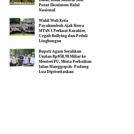
Gerakan Membangun
Sumbar
 RI
Mahyeldi Ajak Kepala
e (ojol)
Daerah Percepat Sertifikasi
Halal, Bidik Sumbar Jadi
Pusat Ekosistem Halal
Nasional
a
Wakil Wali Kota
Payakumbuh Ajak Siswa
MTsN 1 Perkuat Karakter,
jol adalah
Cegah Bullying dan Peduli
Lingkungan
Bupati Agam Serahkan
snis yang
Usulan Rp858,98 Miliar ke
Menteri PU, Minta Perbaikan
elalui
Jalan Manggopoh–Padang
Lua Diprioritaskan
fesinya