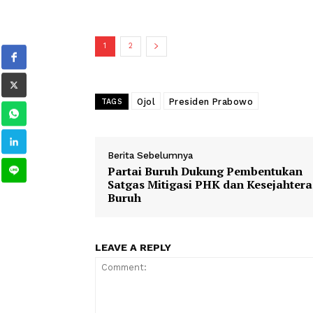
Sebelumnya, dalam pidatonya saat per
Jakarta, Jumat (1/5/2026) Presiden 
tarif ojek online (ojol) sebesar 20% 
pengemudi. Potongan tarif ojol yang 
pekerja.
1
2
Ojol
Presiden Prabowo
TAGS
Berita Sebelumnya
Partai Buruh Dukung Pembent
Satgas Mitigasi PHK dan Kesej