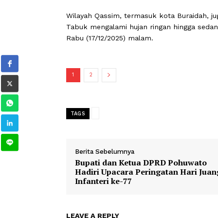
mulai turun sejak dini hari Kamis (18
Advertisement
Kondisi cuaca buruk telah berlangsung
otoritas setempat mengalihkan seluru
Wilayah Qassim, termasuk kota Buraid
Tabuk mengalami hujan ringan hingga s
Rabu (17/12/2025) malam.
1
2
TAGS