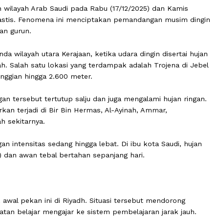
ejumlah wilayah Arab Saudi pada Rabu (17/12/2025) dan K
ecara drastis. Fenomena ini menciptakan pemandangan mu
ik dengan gurun.
elanda wilayah utara Kerajaan, ketika udara dingin dise
daerah. Salah satu lokasi yang terdampak adalah Trojen
di ketinggian hingga 2.600 meter.
unungan tersebut tertutup salju dan juga mengalami huja
 dilaporkan terjadi di Bir Bin Hermas, Al-Ayinah, Ammar,
wilayah sekitarnya.
 dengan intensitas sedang hingga lebat. Di ibu kota Saud