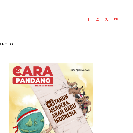
IAL
GALERI FOTO
i
ring
0