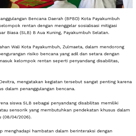
an Penanggulangan Bencana Daerah (BPBD) Kota Payak
bagi kelompok rentan dengan menggelar sosialisasi miti
olah Luar Biasa (SLB) B Aua Kuning, Payakumbuh Selatan
t atas arahan Wali Kota Payakumbuh, Zulmaeta, dalam me
 upaya pengurangan risiko bencana yang adil dan setara d
t, termasuk kelompok rentan seperti penyandang disabil
uh, Devitra, mengatakan kegiatan tersebut sangat pent
 khusus dalam penanggulangan bencana.