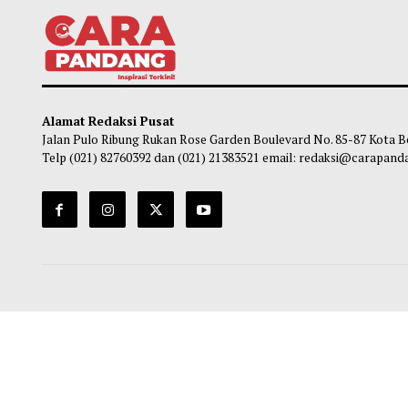
Tigo Kayo FC Juara Piala Wali Kota
IHRC 
Payakumbuh 2026 Usai Menang Adu
Paya
Penalti
Pacua
Maliq
-
05 Agustus 2026 09:33
Ma
Alamat Redaksi Pusat