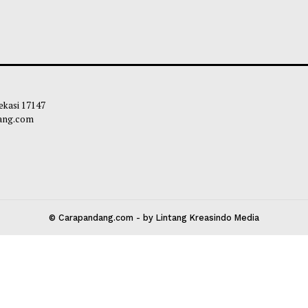
2026 Digelar 23 Agustus, Pemko
Wawako Payakum
kumbuh Matangkan Persiapan
Komitmen Percepa
n Kuda Nasional
UMKM
liq
-
05 Agustus 2026 09:30
Maliq
-
05 Agustu