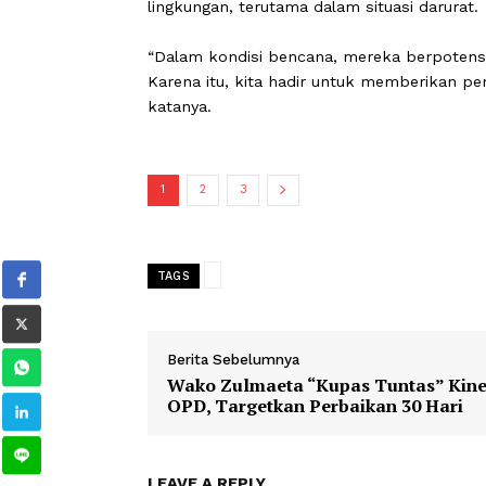
“Kegiatan ini sangat penting dan spes
keterbatasan fisik, intelektual, me
penanggulangan bencana,” ujar Devitr
Ia menjelaskan, penyandang disabili
lingkungan, terutama dalam situasi da
“Dalam kondisi bencana, mereka ber
Karena itu, kita hadir untuk memberi
katanya.
1
2
3
TAGS