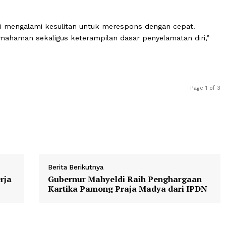
ifik karena siswa SLB sebagai penyandang disabilitas mem
ntal, dan/atau sensorik yang membutuhkan pendekatan kh
a, Rabu (08/04/2026).
tas kerap menghadapi hambatan dalam berinteraksi deng
rurat.
potensi mengalami kesulitan untuk merespons dengan ce
kan pemahaman sekaligus keterampilan dasar penyelamata