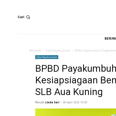
Cari
Beranda
Kota Payakumbuh
BPBD Payakumbuh Tin
Kota Payakumbuh
BPBD Payakumb
Kesiapsiagaan 
SLB Aua Kuning
Penulis
Linda Sari
-
08 April 2026 19:50