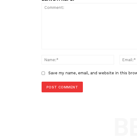
Berita Sebelumnya
Wako Zulmaeta “Kupas Tuntas”
OPD, Targetkan Perbaikan 30 H
LEAVE A REPLY
Comment:
Name