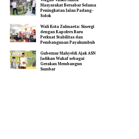
Elzadaswarman: Rakor
KKMA Jadi Momentum
Perkuat Mutu Pendidikan
Madrasah di Sumbar
Wagub Vasko Minta
Masyarakat Bersabar Selama
Peningkatan Jalan Padang–
Solok
umbuh
gasi
Wali Kota Zulmaeta: Sinergi
dengan Kapolres Baru
.
Perkuat Stabilitas dan
Pembangunan Payakumbuh
ndorong
Gubernur Mahyeldi Ajak ASN
engan
Jadikan Wakaf sebagai
itas,
Gerakan Membangun
Sumbar
ing karena