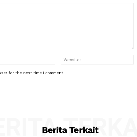
Berita Berikutnya
 Kinerja
Gubernur Mahyeldi Raih Pengha
ari
Kartika Pamong Praja Madya da
:*
Email:*