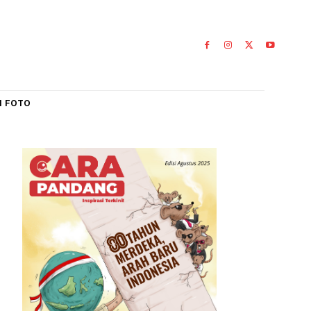
IAL
GALERI FOTO
n di
0