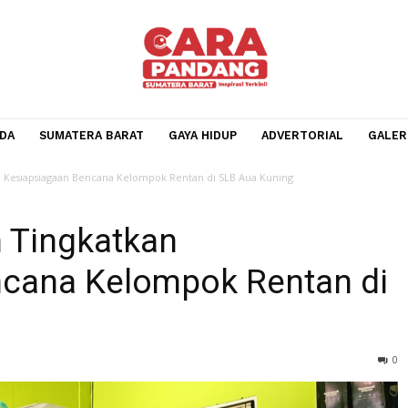
BERANDA
SUMATERA BARAT
GAYA HIDUP
ADVERTOR
gkatkan Kesiapsiagaan Bencana Kelompok Rentan di SLB Aua Kuning
uh Tingkatkan
Bencana Kelompok Renta