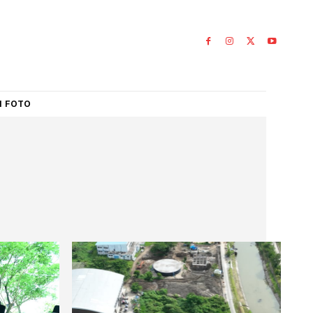
IAL
GALERI FOTO
uh
UH